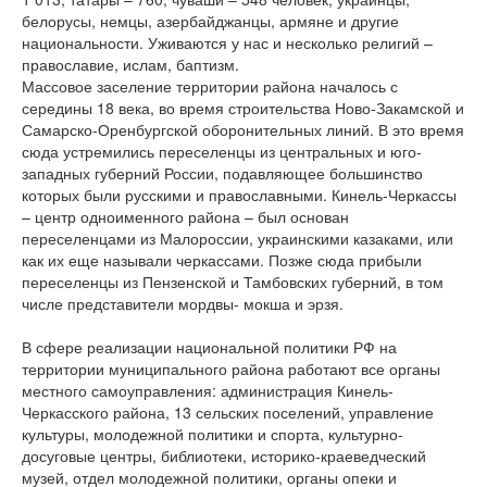
белорусы, немцы, азербайджанцы, армяне и другие
национальности. Уживаются у нас и несколько религий –
православие, ислам, баптизм.
Массовое заселение территории района началось с
середины 18 века, во время строительства Ново-Закамской и
Самарско-Оренбургской оборонительных линий. В это время
сюда устремились переселенцы из центральных и юго-
западных губерний России, подавляющее большинство
которых были русскими и православными. Кинель-Черкассы
– центр одноименного района – был основан
переселенцами из Малороссии, украинскими казаками, или
как их еще называли черкассами. Позже сюда прибыли
переселенцы из Пензенской и Тамбовских губерний, в том
числе представители мордвы- мокша и эрзя.
В сфере реализации национальной политики РФ на
территории муниципального района работают все органы
местного самоуправления: администрация Кинель-
Черкасского района, 13 сельских поселений, управление
культуры, молодежной политики и спорта, культурно-
досуговые центры, библиотеки, историко-краеведческий
музей, отдел молодежной политики, органы опеки и