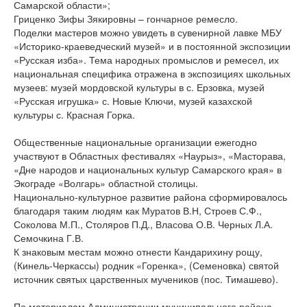
Самарской области»;
Гриценко Зифы Зякировны – гончарное ремесло.
Поделки мастеров можно увидеть в сувенирной лавке МБУ
«Историко-краеведческий музей» и в постоянной экспозиции
«Русская изба». Тема народных промыслов и ремесел, их
национальная специфика отражена в экспозициях школьных
музеев: музей мордовской культуры в с. Ерзовка, музей
«Русская игрушка» с. Новые Ключи, музей казахской
культуры с. Красная Горка.
Общественные национальные организации ежегодно
участвуют в Областных фестивалях «Наурыз», «Масторава,
«Дне народов и национальных культур Самарского края» в
Экограде «Волгарь» областной столицы.
Национально-культурное развитие района сформировалось
благодаря таким людям как Муратов В.Н, Строев С.Ф.,
Соколова М.П., Столяров П.Д., Власова О.В. Черных Л.А.
Семочкина Г.В.
К знаковым местам можно отнести Кандарихину рощу,
(Кинель-Черкассы) родник «Горенка», (Семеновка) святой
источник святых царственных мучеников (пос. Тимашево).
По материалам Администрации муниципального района