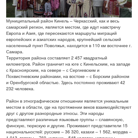
версии сайта
Муниципальный район Кинель – Черкасский, как и весь
самарский регион, является местом, где идут навстречу
Европа и Азия, где пересекаются маршруты миграций
европейских и азиатских народов, крупнейший сельский
населенный пункт Поволжья, находится в 110 км восточнее г.
Самара.
Территория района составляет 2 457 квадратный
километров. Район граничит на юге с Кинельским, на западе
с Красноярским, на севере – с Сергиевским и
Похвистневским районами, на востоке – с Борским районом
и Оренбургской областью. Здесь постоянно проживают 42
232 человека.
Район в этнографическом отношении является уникальным
местом в области, где на протяжении веков взаимодействуют
друг с другом разнородные этносы. Эти народы
представляют различные языковые группы – славянскую,
финскую, тюркскую и другие. Проживают представители 15
национальностей: русские – 36 320, казахи – 1 562, мордва –
1 013, татары – 760, чуваши – 548 человек, украинцы,