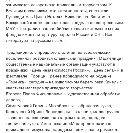
занимаются декоративно-прикладным творчеством. К
Великим праздникам готовятся концерты, спектакли.
Руководитель Цыган Наталья Николаевна. Занятия в
Воскресной школе проводят раз в неделю по воскресеньям.
МБУ «Централизованная библиотечная система» в своих
фондах имеет литературу народов России и СНГ. Вся
литература на русском языке.
Традиционно, с прошлого столетия, во всех сельских
поселениях проводится славянский праздник «Масленица»,
общественные национальные организации участвуют в
праздниках «День независимости России», «День села» и в
фестивале «Троица», ранее проводимого на роднике
«Горенка», сегодня – на живописном берегу реки Кинель с
участием мастеров прикладного творчества:
Егорова Павла Филипповича – художественная обработка
дерева;
Самигуловой Галины Михайловны – обрядовая кукла;
Коршуновой Ирины Леонидовны – валяние, малое ручное
ткачество на сволочке, на ткацком стане, народная
тряпичная кукла. Имеет звание «Мастер декоративно-
прикладного искусства, народных промыслов и ремесел