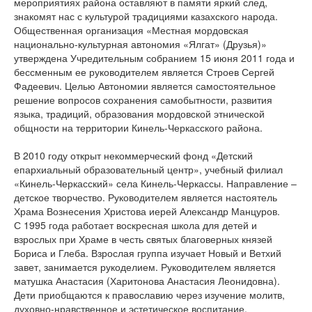
мероприятиях района оставляют в памяти яркий след,
знакомят нас с культурой традициями казахского народа.
Общественная организация «Местная мордовская
национально-культурная автономия «Ялгат» (Друзья)»
утверждена Учредительным собранием 15 июня 2011 года и
бессменным ее руководителем является Строев Сергей
Фадеевич. Целью Автономии является самостоятельное
решение вопросов сохранения самобытности, развития
языка, традиций, образования мордовской этнической
общности на территории Кинель-Черкасского района.
В 2010 году открыт некоммерческий фонд «Детский
епархиальный образовательный центр», учебный филиал
«Кинель-Черкасский» села Кинель-Черкассы. Направление –
детское творчество. Руководителем является настоятель
Храма Вознесения Христова иерей Александр Манцуров.
С 1995 года работает воскресная школа для детей и
взрослых при Храме в честь святых благоверных князей
Бориса и Глеба. Взрослая группа изучает Новый и Ветхий
завет, занимается рукоделием. Руководителем является
матушка Анастасия (Харитонова Анастасия Леонидовна).
Дети приобщаются к православию через изучение молитв,
духовно-нравственное и эстетическое воспитание,