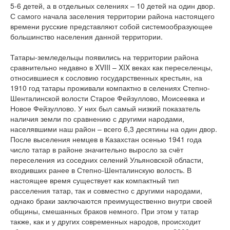
5-6 детей, а в отдельных селениях – 10 детей на один двор.
С самого начала заселения территории района настоящего
времени русские представляют собой системообразующее
большинство населения данной территории.
Татары-земледельцы появились на территории района
сравнительно недавно в XVIII – XIX веках как переселенцы,
относившиеся к сословию государственных крестьян, на
1910 год татары проживали компактно в селениях Степно-
Шенталинской волости Старое Фейзуллово, Моисеевка и
Новое Фейзуллово. У них был самый низкий показатель
наличия земли по сравнению с другими народами,
населявшими наш район – всего 6,3 десятины на один двор.
После выселения немцев в Казахстан осенью 1941 года
число татар в районе значительно выросло за счёт
переселения из соседних селений Ульяновской области,
входивших ранее в Степно-Шенталинскую волость. В
настоящее время существует как компактный тип
расселения татар, так и совместно с другими народами,
однако браки заключаются преимущественно внутри своей
общины, смешанных браков немного. При этом у татар
также, как и у других современных народов, происходит