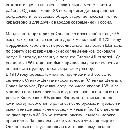
интеллигенция, занявшее значительное место в жизни
района. Однако в конце XX века происходит сокращение
рождаемости, вызвавшее общее старение населения, что
характерно и для других народов современной России.
Мордва на территории района поселилась ещё в конце XVIII
века, как крепостные княгини Дарьи Арчиловой. В 1734 году
мордовские крестьяне, переселившиеся из Лесной Шенталы
по совету своих кармалинских соплеменников, основали
новую Шенталу, названную позднее Степной Шенталой. До
реформы 1861 года они были приписаны для исполнения
повинности к уделу, то есть к царскому двору.
В 1910 году мордва компактно проживали в 3 больших
селениях Степно-Шенталинской волости (Степная Шентала,
Новая Кармала, Грачевка, среднее число дворов 168) и во
множестве мелких поселков и хуторов, расположенных по
речкам Кармалке и Юмратке. Занимая третье место по
количеству населения в районе, после русских и чувашей и
имея меньше земли, чем соседи – немцы (по 12,6 десятин
на двор против 36,9 у константиновских немцев), мордва
проявила себя практичными и умелыми земледельцами.
Они первые в округе перешли к интенсивному товарно-