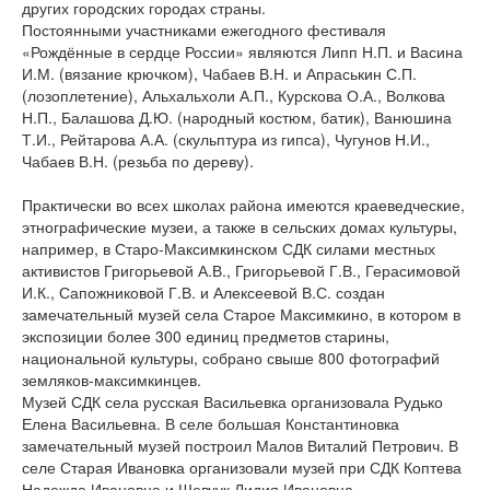
других городских городах страны.
Постоянными участниками ежегодного фестиваля
«Рождённые в сердце России» являются Липп Н.П. и Васина
И.М. (вязание крючком), Чабаев В.Н. и Апраськин С.П.
(лозоплетение), Альхальхоли А.П., Курскова О.А., Волкова
Н.П., Балашова Д.Ю. (народный костюм, батик), Ванюшина
Т.И., Рейтарова А.А. (скульптура из гипса), Чугунов Н.И.,
Чабаев В.Н. (резьба по дереву).
Практически во всех школах района имеются краеведческие,
этнографические музеи, а также в сельских домах культуры,
например, в Старо-Максимкинском СДК силами местных
активистов Григорьевой А.В., Григорьевой Г.В., Герасимовой
И.К., Сапожниковой Г.В. и Алексеевой В.С. создан
замечательный музей села Старое Максимкино, в котором в
экспозиции более 300 единиц предметов старины,
национальной культуры, собрано свыше 800 фотографий
земляков-максимкинцев.
Музей СДК села русская Васильевка организовала Рудько
Елена Васильевна. В селе большая Константиновка
замечательный музей построил Малов Виталий Петрович. В
селе Старая Ивановка организовали музей при СДК Коптева
Надежда Ивановна и Шевчук Лидия Ивановна.