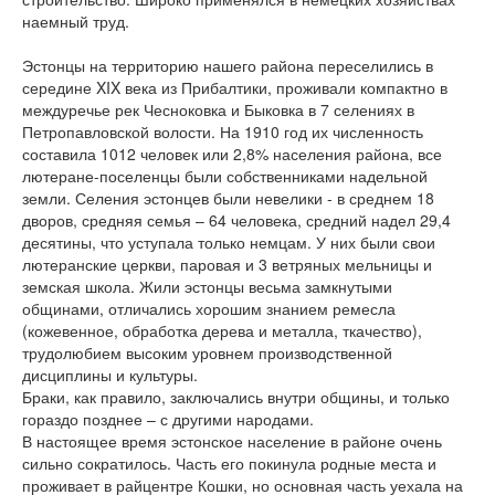
наемный труд.
Эстонцы на территорию нашего района переселились в
середине XIX века из Прибалтики, проживали компактно в
междуречье рек Чесноковка и Быковка в 7 селениях в
Петропавловской волости. На 1910 год их численность
составила 1012 человек или 2,8% населения района, все
лютеране-поселенцы были собственниками надельной
земли. Селения эстонцев были невелики - в среднем 18
дворов, средняя семья – 64 человека, средний надел 29,4
десятины, что уступала только немцам. У них были свои
лютеранские церкви, паровая и 3 ветряных мельницы и
земская школа. Жили эстонцы весьма замкнутыми
общинами, отличались хорошим знанием ремесла
(кожевенное, обработка дерева и металла, ткачество),
трудолюбием высоким уровнем производственной
дисциплины и культуры.
Браки, как правило, заключались внутри общины, и только
гораздо позднее – с другими народами.
В настоящее время эстонское население в районе очень
сильно сократилось. Часть его покинула родные места и
проживает в райцентре Кошки, но основная часть уехала на