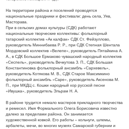
На территории района и поселений проводятся
национальные праздники и фестивали: день села, Уяв,
Масторава.
При в сельских домах культуры (СДК) работают
национальные творческие коллективы: фольклорный
татарский коллектив «Ак калфак» СДК Ст. Фейзуллово,
руководитель Миннибаева Р. Р., при СДК Степная Шентала
Мордовский коллектив «Велепе», руководитель Пятайкина А.
А., в СДК Большое Ермаково чувашский народный коллектив
«Сеспель», руководитель Вечкутова З. П., СДК Большая
Константиновка фольклорный ансамбль «Сархевель»,
руководитель Котякова М. В., СДК Старое Максимкино
фольклорный ансамбль «Саре», руководитель Аксенова М.
П., при МКДЦ с. Кошки народный хор русской песни
«Ивушка», руководитель Эльрам Н. А.
В районе трудится немало мастеров прикладного творчества
и ремесел. Имя Формального Олега Борисовича известно
далеко за пределами района. Он занимается
художественной ковкой. Его работы – кольчуги, шлемы,
арбалеты, мечи, во многих музеях Самарской губернии и