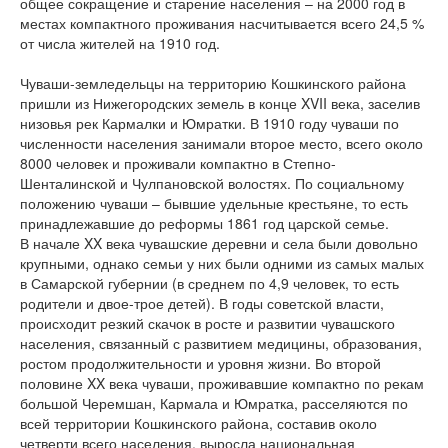
общее сокращение и старение населения – на 2000 год в
местах компактного проживания насчитывается всего 24,5 %
от числа жителей на 1910 год.
Чуваши-земледельцы на территорию Кошкинского района
пришли из Нижегородских земель в конце XVII века, заселив
низовья рек Кармалки и Юмратки. В 1910 году чуваши по
численности населения занимали второе место, всего около
8000 человек и проживали компактно в Степно-
Шенталинской и Чулпановской волостях. По социальному
положению чуваши – бывшие удельные крестьяне, то есть
принадлежавшие до реформы 1861 год царской семье.
В начале XX века чувашские деревни и села были довольно
крупными, однако семьи у них были одними из самых малых
в Самарской губернии (в среднем по 4,9 человек, то есть
родители и двое-трое детей). В годы советской власти,
происходит резкий скачок в росте и развитии чувашского
населения, связанный с развитием медицины, образования,
ростом продолжительности и уровня жизни. Во второй
половине XX века чуваши, проживавшие компактно по рекам
большой Черемшан, Кармала и Юмратка, расселяются по
всей территории Кошкинского района, составив около
четверти всего населения, выросла национальная