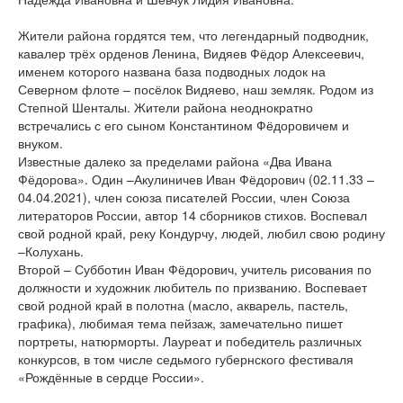
Жители района гордятся тем, что легендарный подводник,
кавалер трёх орденов Ленина, Видяев Фёдор Алексеевич,
именем которого названа база подводных лодок на
Северном флоте – посёлок Видяево, наш земляк. Родом из
Степной Шенталы. Жители района неоднократно
встречались с его сыном Константином Фёдоровичем и
внуком.
Известные далеко за пределами района «Два Ивана
Фёдорова». Один –Акулиничев Иван Фёдорович (02.11.33 –
04.04.2021), член союза писателей России, член Союза
литераторов России, автор 14 сборников стихов. Воспевал
свой родной край, реку Кондурчу, людей, любил свою родину
–Колухань.
Второй – Субботин Иван Фёдорович, учитель рисования по
должности и художник любитель по призванию. Воспевает
свой родной край в полотна (масло, акварель, пастель,
графика), любимая тема пейзаж, замечательно пишет
портреты, натюрморты. Лауреат и победитель различных
конкурсов, в том числе седьмого губернского фестиваля
«Рождённые в сердце России».