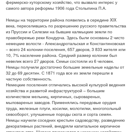
фермерско-хуторскому хозяйство, что вызвало интерес у
самого автора реформы 1906 года Столыпина П.А.
Немцы на территории района появились в середине XIX
века, переселившись по разрешению русского правительства
из Пруссии и Силезии на бывшие калмыцкие земли по
правобережью реки Кондурча. Здесь были основаны 2 чисто
немецкие волости - Александротальская и Константиновская
– всего 24 колонии-поселения, 657 дворов, 3 833 жителя или
10, 7% население района. Средний размер колонии был
невелик всего 27 дворов. Семьи состояли из 6 человек.
Немцы получили достаточно большие земельные наделы от
32 до 69 десятин. С 1871 года все их земли перешли в
частную собственность.
Немецкие поселения отличались высокой культурой ведения
хозяйства и развитой инфраструктурой – большим
количеством мельниц, кирпичных, сыровареных,
мыловареных заводов. Применялись передовые орудия
труда, железные плуги, косилки, молотилки, многопольный
севооборот, улучшенные породы скота и сорта семян.
Немцы научили соседних крестьян садоводству, разведению
декоративных растений, внедряли капитальное кирпичное
строительство. Широко применялся в немецких хозяйствах