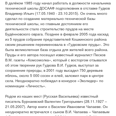
В далёком 1985 году начал работать в должности начальника
технической школы ДОСААФ подполковник в отставке Гудков
Владимир Ильич (17.05.1940 - 23.10.2015). Он очень много
сделал по созданию материально-технической базы
технической школы, но главным достоянием его
деятельности стало строительство прудов на месте
Будённовского оврага. Позднее в феврале 2005 года каскад
из 5 прудов собрание представителей Кошкинского района
своим решением переименовала в «Гудковские пруды». Это
была великолепная база отдыха для жителей всего района.
Пруды и его автора посещал известный журналист Песков
В.М. газеты «Комсомолка», который с восторгом отзывался
об этом творении рук Гудкова В.И. Гудков, выступал за
сохранение природы, в 2001 году высадил 750 деревьев
яблонь, около 5 000 сосен и елей, заложил парк в центре
села. Неоднократно побеждал в конкурсе «Эколидер» по
номинации «Личность».
Родом из наших мест (Русская Васильевка) известный
писатель Бурнаевский Валентин Григорьевич (28.11.1927 –
21.05.2007). Автор книги о Василии Ивановиче Чапаеве. Он
неоднократно встречался с сыном В.И. Чапаева – Чапаевым