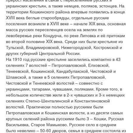
украинских крестьян, а также немцев, поляков, эстонцев. На
территории Кошкинского района впервые появились в конце
XVIII века беглые старообрядцы, отдельные русские
поселения возникли в XVIII веке – начале XIX века, основная
масса русских переселенцев осела на землях по
левобережье реки Кондурча, по реке Липовка и её притокам
во второй половине XIX века. Среди них были крестьяне из
Тульской, Владимировской, Нижегородской, Костромской и
других губерний Центральной России.
На 1910 год русские крестьяне заселились компактно в 43
селениях 7 волостей – Петропавловской, Елховской,
Тенеевской, Кошкинской, Кандабулакской, Чистовской и
Шламской, а также в 5 селениях Петропавловской,
Чистовской и Тенеевской волостей – совместно с
украинцами, татарами, чувашами, поляками. Кроме того, в
небольшом количестве жили в 2-х чувашских и 3-х немецких
селениях Степно-Шенталинской и Константиновской
волостей. Практически полностью русскими были
Петропавловская и Кошкинская волости, а из десяти самых
крупных селений района русскими было 3 – Кошки, Русская
Васильевка, Старое Мамыково. Русское село в среднем
было невелико – 50-60 дворов, семья в среднем состояла из