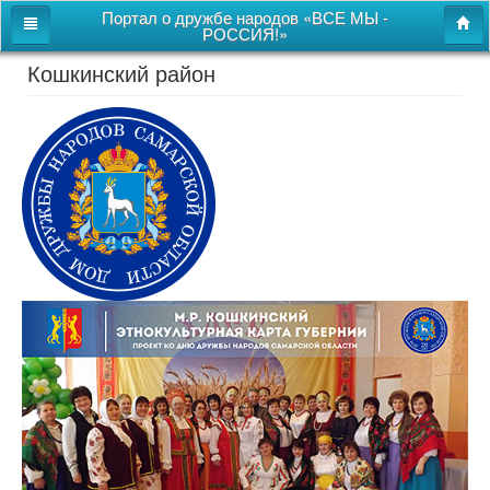
Портал о дружбе народов «ВСЕ МЫ -
РОССИЯ!»
Кошкинский район
Главная
Дом дружбы народов
Новости
СВОи
Этнокультурная карта
Казачий центр
Детям
Видео
Поиск
Карта сайта
Перейти к полной