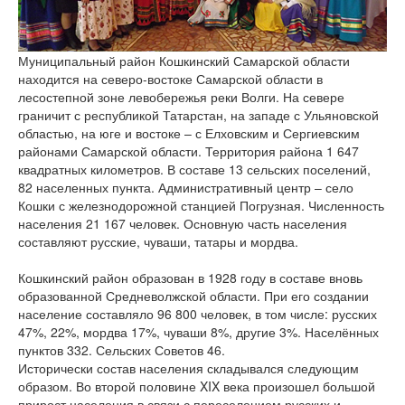
версии сайта
Муниципальный район Кошкинский Самарской области
находится на северо-востоке Самарской области в
лесостепной зоне левобережья реки Волги. На севере
граничит с республикой Татарстан, на западе с Ульяновской
областью, на юге и востоке – с Елховским и Сергиевским
районами Самарской области. Территория района 1 647
квадратных километров. В составе 13 сельских поселений,
82 населенных пункта. Административный центр – село
Кошки с железнодорожной станцией Погрузная. Численность
населения 21 167 человек. Основную часть населения
составляют русские, чуваши, татары и мордва.
Кошкинский район образован в 1928 году в составе вновь
образованной Средневолжской области. При его создании
население составляло 96 800 человек, в том числе: русских
47%, 22%, мордва 17%, чуваши 8%, другие 3%. Населённых
пунктов 332. Сельских Советов 46.
Исторически состав населения складывался следующим
образом. Во второй половине XIX века произошел большой
прирост населения в связи с переселением русских и