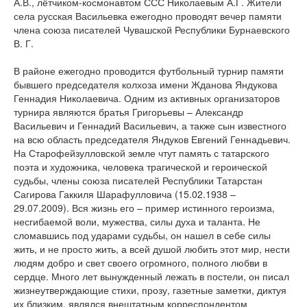
А.В., лётчиком-космонавтом ССС Николаевым А.Г. Жители
села русская Васильевка ежегодно проводят вечер памяти
члена союза писателей Чувашской Республики Бурнаевского
В. Г.
В районе ежегодно проводится футбольный турнир памяти
бывшего председателя колхоза имени Жданова Яндукова
Геннадия Николаевича. Одним из активных организаторов
турнира являются братья Григорьевы – Александр
Васильевич и Геннадий Васильевич, а также сын известного
на всю область председателя Яндуков Евгений Геннадьевич.
На Старофейзулловской земле чтут память с татарского
поэта и художника, человека трагической и героической
судьбы, члены союза писателей Республики Татарстан
Сагирова Гаккиля Шарафулловича (15.02.1938 –
29.07.2009). Вся жизнь его – пример истинного героизма,
несгибаемой воли, мужества, силы духа и таланта. Не
сломавшись под ударами судьбы, он нашел в себе силы
жить, и не просто жить, а всей душой любить этот мир, нести
людям добро и свет своего огромного, полного любви в
сердце. Много лет вынужденный лежать в постели, он писал
жизнеутверждающие стихи, прозу, газетные заметки, диктуя
их близким, являлся внештатным корреспондентом