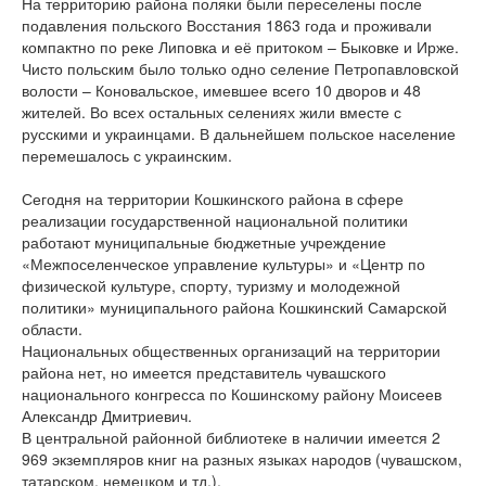
На территорию района поляки были переселены после
подавления польского Восстания 1863 года и проживали
компактно по реке Липовка и её притоком – Быковке и Ирже.
Чисто польским было только одно селение Петропавловской
волости – Коновальское, имевшее всего 10 дворов и 48
жителей. Во всех остальных селениях жили вместе с
русскими и украинцами. В дальнейшем польское население
перемешалось с украинским.
Сегодня на территории Кошкинского района в сфере
реализации государственной национальной политики
работают муниципальные бюджетные учреждение
«Межпоселенческое управление культуры» и «Центр по
физической культуре, спорту, туризму и молодежной
политики» муниципального района Кошкинский Самарской
области.
Национальных общественных организаций на территории
района нет, но имеется представитель чувашского
национального конгресса по Кошинскому району Моисеев
Александр Дмитриевич.
В центральной районной библиотеке в наличии имеется 2
969 экземпляров книг на разных языках народов (чувашском,
татарском, немецком и тд.).