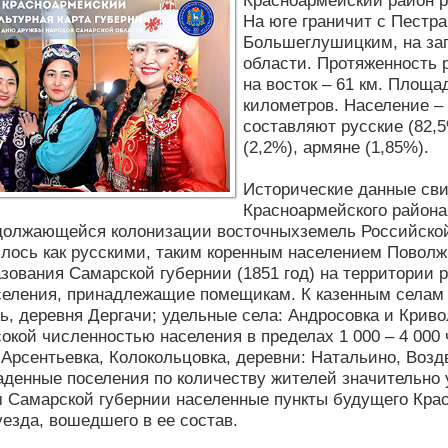
Красноармейский район р
На юге граничит с Пестра
Большеглушицким, на зап
области. Протяженность р
на восток – 61 км. Площа
километров. Население –
составляют русские (82,5
(2,2%), армяне (1,85%).
Исторические данные сви
Красноармейского района 
должающейся колонизации восточныхземель Российской
лось как русскими, таким коренным населением Поволж
зования Самарской губернии (1851 год) на территории 
селения, принадлежащие помещикам. К казенным селам
ь, деревня Дергачи; удельные села: Андросовка и Крив
окой численностью населения в пределах 1 000 – 4 000
 Арсентьевка, Колокольцовка, деревни: Натальино, Возд
аденные поселения по количеству жителей значительно 
 Самарской губернии населенные пункты будущего Крас
уезда, вошедшего в ее состав.