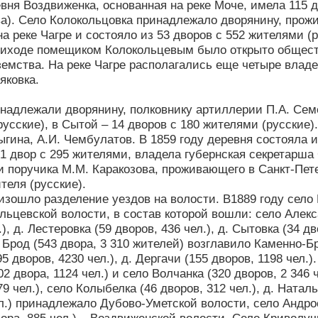
вня Воздвиженка, основанная на реке Моче, имела 115 д
ва). Село Колокольцовка принадлежало дворянину, прожи
а реке Чагре и состояло из 53 дворов с 552 жителями (
приходе помещиком Колокольцевым было открыто общес
земства. На реке Чагре располагались еще четыре влад
яковка.
надлежали дворянину, полковнику артиллерии П.А. Сем
русские), в Сытой – 14 дворов с 180 жителями (русски
ыгина, А.И. Чембулатов. В 1859 году деревня состояла и
31 двор с 295 жителями, владела губернская секретарша 
и поручика М.М. Каракозова, проживающего в Санкт-Пете
теля (русские).
изошло разделение уездов на волости. В1889 году село 
ьцевской волости, в состав которой вошли: село Алексан
), д. Лестеровка (59 дворов, 436 чел.), д. Сытовка (34 дв
Брод (543 двора, 3 310 жителей) возглавило Каменно-Б
5 дворов, 4230 чел.), д. Дергачи (155 дворов, 1198 чел
2 двора, 1124 чел.) и село Волчанка (320 дворов, 2 346
79 чел.), село Колыбелка (46 дворов, 312 чел.), д. Натал
л.) принадлежало Дубово-Уметской волости, село Андрос