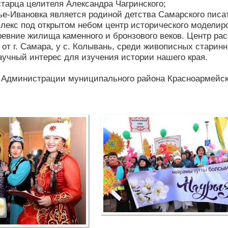
старца целителя Александра Чагринского;
ье-Ивановка является родиной детства Самарского пис
лекс под открытом небом центр исторического моделиро
евние жилища каменного и бронзового веков. Центр ра
м от г. Самара, у с. Колывань, среди живописных стари
аучный интерес для изучения истории нашего края.
 Администрации муниципального района Красноармейск