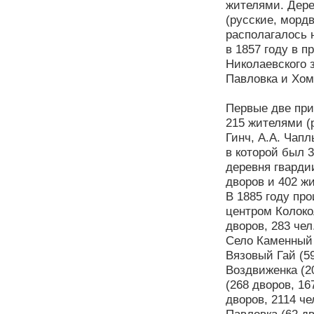
жителями. Дере
(русские, морд
располагалось н
в 1857 году в 
Николаевского 
Павловка и Хом
Первые две при
215 жителями (
Гинч, А.А. Чапл
в которой был 
деревня гварди
дворов и 402 жи
В 1885 году про
центром Колокол
дворов, 283 чел.
Село Каменный 
Вязовый Гай (59
Воздвиженка (20
(268 дворов, 16
дворов, 2114 че