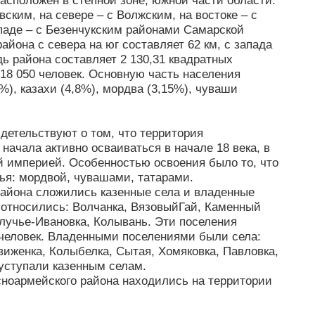
асположен в степной зоне, южной части области.
вским, на севере – с Волжским, на востоке – с
аде – с Безенчукским районами Самарской
айона с севера на юг составляет 62 км, с запада
дь района составляет 2 130,31 квадратных
 18 050 человек. Основную часть населения
%), казахи (4,8%), мордва (3,15%), чуваши
детельствуют о том, что территория
начала активно осваиваться в начале 18 века, в
 империей. Особенностью освоения было то, что
ья: мордвой, чувашами, татарами.
района сложились казенные села и владенные
 относились: Волчанка, ВязовыйГай, Каменный
олучье-Ивановка, Колывань. Эти поселения
 человек. Владенными поселениями были села:
виженка, Колыбелка, Сытая, Хомяковка, Павловка,
уступали казенным селам.
ноармейского района находились на территории