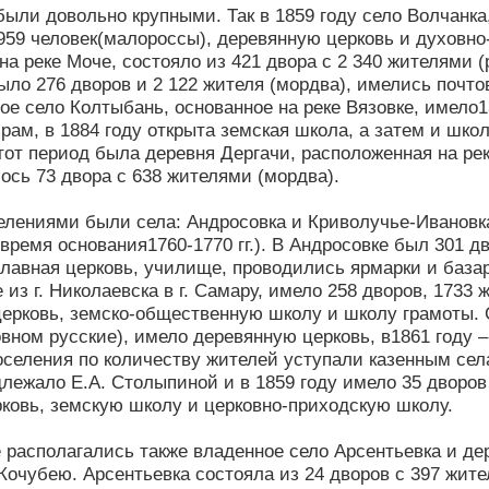
были довольно крупными. Так в 1859 году село Волчанка
959 человек(малороссы), деревянную церковь и духовно
на реке Моче, состояло из 421 двора с 2 340 жителями 
было 276 дворов и 2 122 жителя (мордва), имелись почт
ое село Колтыбань, основанное на реке Вязовке, имело1
рам, в 1884 году открыта земская школа, а затем и ш
тот период была деревня Дергачи, расположенная на рек
ось 73 двора с 638 жителями (мордва).
лениями были села: Андросовка и Криволучье-Ивановка,
время основания1760-1770 гг.). В Андросовке был 301 дв
лавная церковь, училище, проводились ярмарки и база
 из г. Николаевска в г. Самару, имело 258 дворов, 1733
ерковь, земско-общественную школу и школу грамоты. 
овном русские), имело деревянную церковь, в1861 году
селения по количеству жителей уступали казенным сел
длежало Е.А. Столыпиной и в 1859 году имело 35 дворов 
ковь, земскую школу и церковно-приходскую школу.
е располагались также владенное село Арсентьевка и 
Кочубею. Арсентьевка состояла из 24 дворов с 397 жите