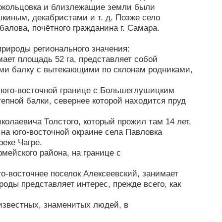
локольцовка и близлежащие земли были
киным, декабристами и т. д. Позже село
алова, почётного гражданина г. Самара.
природы регионального значения:
мает площадь 52 га, представляет собой
ями балку с вытекающими по склонам родниками,
а юго-восточной границе с Большеглушицким
епной балки, севернее которой находится пруд
колаевича Толстого, который прожил там 14 лет,
 на юго-восточной окраине села Павловка
реке Чагре.
мейского района, на границе с
го-восточнее поселок Алексеевский, занимает
роды представляет интерес, прежде всего, как
известных, знаменитых людей, в