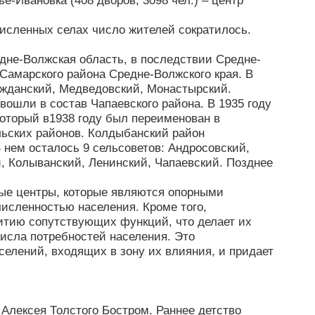
е-Ивановка (408 дворов, 3098 чел.) – центр
численных селах число жителей сократилось.
дне-Волжская область, в последствии Средне-
Самарского района Средне-Волжского края. В
ажданский, Медведовский, Монастырский.
вошли в состав Чапаевского района. В 1935 году
который в1938 году был переименован в
льских районов. Колдыбанский район
 нем осталось 9 сельсоветов: Андросовский,
, Колыванский, Ленинский, Чапаевский. Позднее
ные центры, которые являются опорными
численностью населения. Кроме того,
витию сопутствующих функций, что делает их
исла потребностей населения. Это
селений, входящих в зону их влияния, и придает
 Алексея Толстого Бостром. Раннее детство