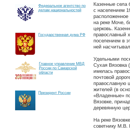
Казенные села 
Федеральное агентство по
с населением 1
делам национальностей
расположенное 
на реке Моче, 
церковь. Казенн
православный х
Государственная дума РФ
поселением в э
ней насчитывал
Удельными посе
Главное управление МВД
Сухая Вязовка (
России по Самарской
имелась правос
области
почтовой дороге
православную ц
жителей (в осн
Президент России
«Владенные» по
Вязовке, прина
деревянную цер
На реке Вязовк
советнику М.В. 