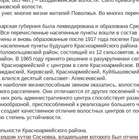
ора, 885 чел.) – Воздвиженской волости. Село Криволучь
новской волости.
а унес многие жизни жителей Поволжья. Во многих пере
марская губерния была ликвидирована и образована Сре
 Все перечисленные населенные пункты вошли в состав 
чены и вновь образованные после 1917 года поселки Гр
е населенные пункты будущего Красноармейского района 
Колокольцевский район, состоящий из 12 сельсоветов, 
айон. В 1965 году принято решение о разукрупнении се
 Красноармейский с центром в селе Красноармейское. В
ажданский, Кировский, Красноармейский, Куйбышевский
а влился десятый сельсовет- Алексеевский.
и наиболее жизнеспособным звеном оказались, волост
кого расселения. Они отличаются от других поселений 
 них роль административного центра способствует раз
знообразной, приспособленной к реализации большего ч
 создает качественное отличие волостных центров от по
ю степень устойчивости.
льности Красноармейского района.
 рядом хутор Сосновка, владельцем которого был отчим