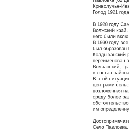
Павловка (62 дв
Криволучье-Ива
Голод 1921 год
В 1928 году Са
Волжский край.
него были вклю
В 1930 году вс
был образован 
Колдыбанский р
переименован в
Волчанский, Гр
в состав район
В этой ситуаци
центрами сельс
возложенная на
среду более ра
обстоятельство
им определенну
Достопримечате
Село Павловка,