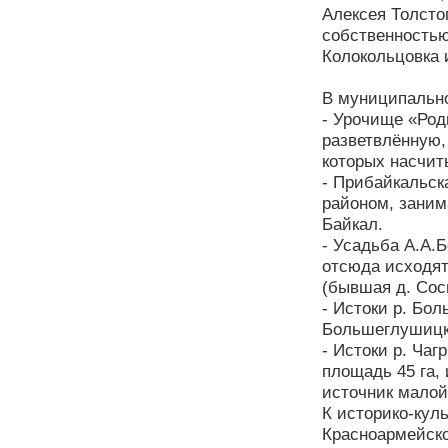
Алексея Толсто
собственностью
Колокольцовка 
В муниципально
- Урочище «Род
разветвлённую,
которых насчит
- Прибайкальск
районом, заним
Байкал.
- Усадьба А.А.
отсюда исходят
(бывшая д. Сос
- Истоки р. Бо
Большеглушицки
- Истоки р. Ча
площадь 45 га, 
источник малой
К историко-кул
Красноармейско