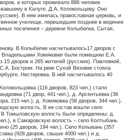
воров, в которых проживало 886 человек
вавшему в Калуге, Д.А. Колокольцеву. Оно
русские). В нем имелась православная церковь, и
твенное училище, перешедшее позднее в ведение
енных поселения – деревни Колыбелка, Сытая,
енову. В Колыбелке насчитывалось17 дворов с
е). Владельцами Хомяковки были помещики Е.А.
з 15 дворов и 265 жителей (русские). Павловкой,
С.А. Бостром. На реке Сухой Вязовке стояла
рбурге, Нестеровка. В ней насчитывалось 40
Колокольцовка (116 дворов, 823 чел.) стало
дровка (71 двор, 441 чел.), д. Арсентьевка (36
ора, 215 чел.), д. Хомяковка (58 дворов, 344 чел.).
родскую волость. В ее состав вошли село
.). В Томыловскую волость были определены: д.
 чел.), в Самаровскую волость – село Колтыбань
ьино (25 дворов, 194 чел.). Село Колывань (357
овка (928 дворов, свыше 4000 чел.) и д.