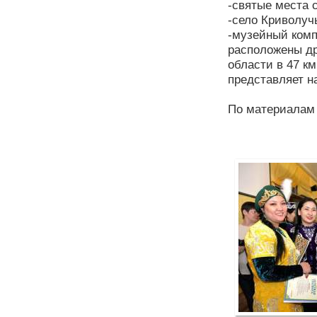
-святые места 
-село Криволуч
-музейный комп
расположены др
области в 47 к
представляет н
По материалам