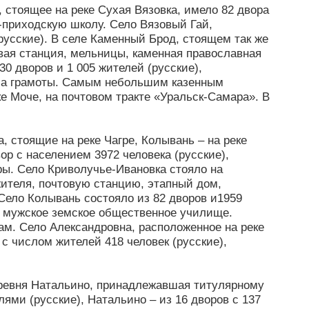
, стоящее на реке Сухая Вязовка, имело 82 двора
-приходскую школу. Село Вязовый Гай,
(русские). В селе Каменный Брод, стоящем так же
овая станция, мельницы, каменная православная
30 дворов и 1 005 жителей (русские),
кола грамоты. Самым небольшим казенным
е Моче, на почтовом тракте «Уральск-Самара». В
 стоящие на реке Чагре, Колывань – на реке
ор с населением 3972 человека (русские),
ры. Село Криволучье-Ивановка стояло на
 жителя, почтовую станцию, этапный дом,
Село Колывань состояло из 82 дворов и1959
 – мужское земское общественное училище.
ам. Село Александровна, расположенное на реке
с числом жителей 418 человек (русские),
деревня Натальино, принадлежавшая титулярному
лями (русские), Натальино – из 16 дворов с 137