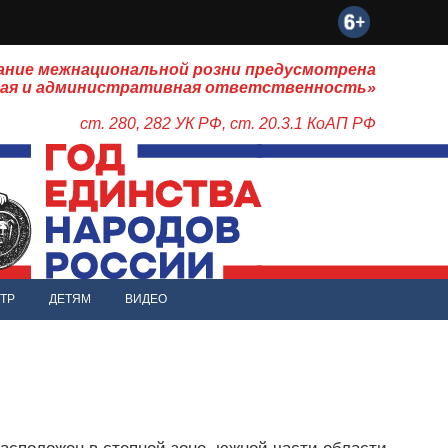
ание межнациональной розни предусмотрена
ная и административная ответственность»
ст. 280, 282 УК РФ, ст. 20.3.1 КоАП РФ
ТР
ДЕТЯМ
ВИДЕО