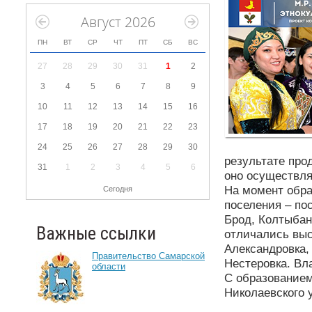
Август 2026
ПН
ВТ
СР
ЧТ
ПТ
СБ
ВС
27
28
29
30
31
1
2
3
4
5
6
7
8
9
10
11
12
13
14
15
16
17
18
19
20
21
22
23
24
25
26
27
28
29
30
результате про
31
1
2
3
4
5
6
оно осуществля
На момент обра
Сегодня
поселения – по
Брод, Колтыбан
Важные ссылки
отличались выс
Александровка,
Правительство Самарской
Нестеровка. Вл
области
С образованием
Николаевского 