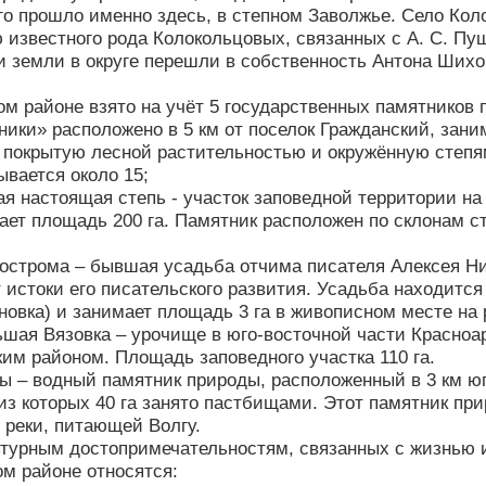
го прошло именно здесь, в степном Заволжье. Село Ко
 известного рода Колокольцовых, связанных с А. С. Пуш
и земли в округе перешли в собственность Антона Шихоб
м районе взято на учёт 5 государственных памятников 
ники» расположено в 5 км от поселок Гражданский, зани
 покрытую лесной растительностью и окружённую степ
ывается около 15;
ая настоящая степь - участок заповедной территории н
ает площадь 200 га. Памятник расположен по склонам ст
Бострома – бывшая усадьба отчима писателя Алексея Ни
 истоки его писательского развития. Усадьба находится
новка) и занимает площадь 3 га в живописном месте на 
льшая Вязовка – урочище в юго-восточной части Красноар
м районом. Площадь заповедного участка 110 га.
гры – водный памятник природы, расположенный в 3 км ю
из которых 40 га занято пастбищами. Этот памятник при
 реки, питающей Волгу.
ьтурным достопримечательностям, связанных с жизнью 
м районе относятся: