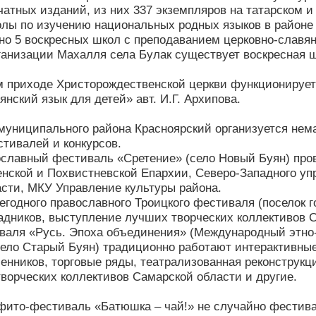
чатных изданий, из них 337 экземпляров на татарском и
лы по изучению национальных родных языков в районе о
но 5 воскресных школ с преподаванием церковно-славян
ганизации Махалля села Булак существует воскресная ш
 приходе Христорождественской церкви функционирует 
нский язык для детей» авт. И.Г. Архипова.
муниципального района Красноярский организуется не
стивалей и конкурсов.
славный фестиваль «Сретение» (село Новый Буян) про
нской и Похвистневской Епархии, Северо-Западного уп
сти, МКУ Управление культуры района.
егодного православного Троицкого фестиваля (поселок 
адников, выступление лучших творческих коллективов 
валя «Русь. Эпоха объединения» (Международный этно
ело Старый Буян) традиционно работают интерактивные
енников, торговые ряды, театрализованная реконструкц
ворческих коллективов Самарской области и другие.
ито-фестиваль «Батюшка – чай!» не случайно фестивал