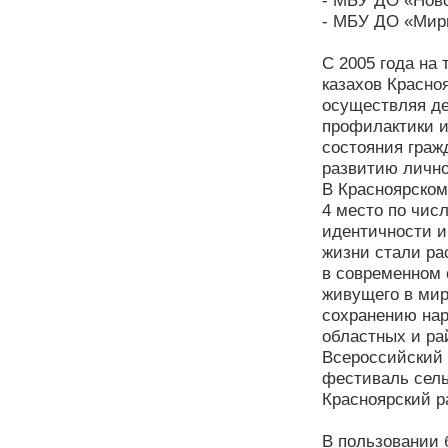
- МБУ ДО «Ново
- МБУ ДО «Мирн
С 2005 года на
казахов Красно
осуществляя де
профилактики и
состояния граж
развитию лично
В Красноярском
4 место по чис
идентичности и
жизни стали ра
в современном 
живущего в мир
сохранению нар
областных и ра
Всероссийский 
фестиваль сель
Красноярский р
В пользовании 