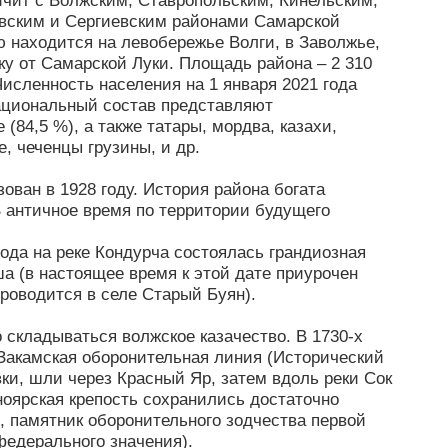
ичит с Волжским, Ставропольским, Кинельским,
овским и Сергиевским районами Самарской
ю находится на левобережье Волги, в Заволжье,
ку от Самарской Луки. Площадь района – 2 310
исленность населения на 1 января 2021 года
Национальный состав представляют
(84,5 %), а также татары, мордва, казахи,
, чеченцы грузины, и др.
ован в 1928 году. История района богата
 античное время по территории будущего
ода на реке Кондурча состоялась грандиозная
а (в настоящее время к этой дате приурочен
роводится в селе Старый Буян).
о складываться волжское казачество. В 1730-х
-Закамская оборонительная линия (Исторический
ки, шли через Красный Яр, затем вдоль реки Сок
ноярская крепость сохранились достаточно
, памятник оборонительного зодчества первой
федерального значения).