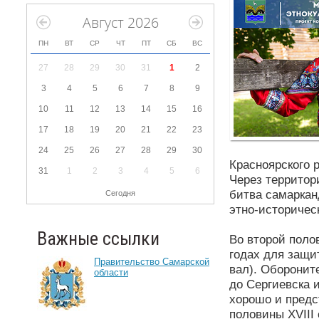
Август 2026
ПН
ВТ
СР
ЧТ
ПТ
СБ
ВС
27
28
29
30
31
1
2
3
4
5
6
7
8
9
10
11
12
13
14
15
16
17
18
19
20
21
22
23
24
25
26
27
28
29
30
Красноярского 
31
1
2
3
4
5
6
Через территор
битва самаркан
Сегодня
этно-историчес
Важные ссылки
Во второй поло
годах для защи
Правительство Самарской
вал). Оборонит
области
до Сергиевска 
хорошо и предс
половины XVIII