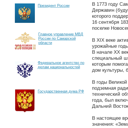
В 1773 году Са
Президент России
Державин (буду
которого подде
16 сентября 18
поселке Новосе
Главное управление МВД
России по Самарской
В XIX веке акт
области
урожайные годы
В начале XX ве
специальный шт
Федеральное агентство по
которым помога
делам национальностей
дом культуры, 
В годы Великой
подземная ради
Государственная дума РФ
технический об
года, был вклю
Дальний Восток
В настоящее вр
значения: «Земл