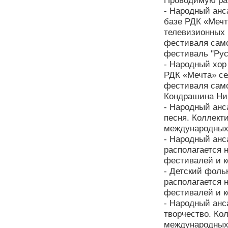
Проводимую раб
- Народный анс
базе РДК «Мечт
телевизионных 
фестиваля само
фестиваль "Рус
- Народный хор 
РДК «Мечта» се
фестиваля само
Кондрашина Ни
- Народный анс
песня. Коллект
международных 
- Народный анс
располагается 
фестивалей и к
- Детский фоль
располагается 
фестивалей и к
- Народный анс
творчество. Ко
международных 