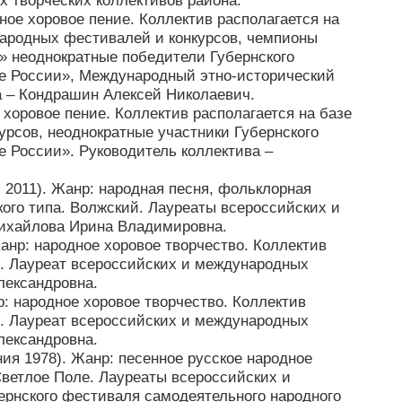
 творческих коллективов района:
ное хоровое пение. Коллектив располагается на
народных фестивалей и конкурсов, чемпионы
» неоднократные победители Губернского
це России», Международный этно-исторический
а – Кондрашин Алексей Николаевич.
 хоровое пение. Коллектив располагается на базе
рсов, неоднократные участники Губернского
 России». Руководитель коллектива –
 2011). Жанр: народная песня, фольклорная
кого типа. Волжский. Лауреаты всероссийских и
Михайлова Ирина Владимировна.
анр: народное хоровое творчество. Коллектив
й. Лауреат всероссийских и международных
лександровна.
: народное хоровое творчество. Коллектив
й. Лауреат всероссийских и международных
лександровна.
ия 1978). Жанр: песенное русское народное
Светлое Поле. Лауреаты всероссийских и
ернского фестиваля самодеятельного народного