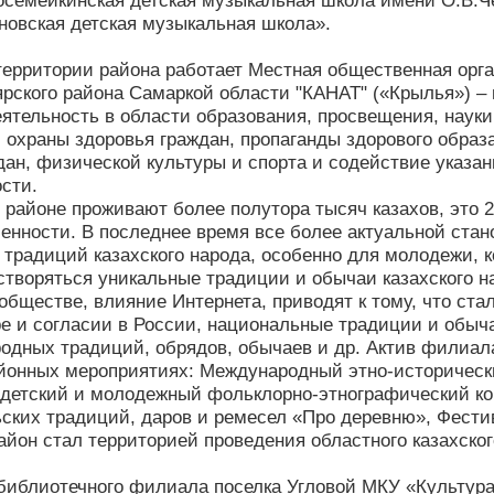
семейкинская детская музыкальная школа имени О.В.Ч
овская детская музыкальная школа».
 территории района работает Местная общественная орг
ярского района Самаркой области "КАНАТ" («Крылья») –
ятельность в области образования, просвещения, науки,
 охраны здоровья граждан, пропаганды здорового образ
дан, физической культуры и спорта и содействие указан
сти.
 районе проживают более полутора тысяч казахов, это 2,
ленности. В последнее время все более актуальной ста
 традиций казахского народа, особенно для молодежи, ко
створяться уникальные традиции и обычаи казахского 
обществе, влияние Интернета, приводят к тому, что ста
е и согласии в России, национальные традиции и обыч
одных традиций, обрядов, обычаев и др. Актив филиала
йонных мероприятиях: Международный этно-исторически
детский и молодежный фольклорно-этнографический ко
ских традиций, даров и ремесел «Про деревню», Фестив
айон стал территорией проведения областного казахског
библиотечного филиала поселка Угловой МКУ «Культура