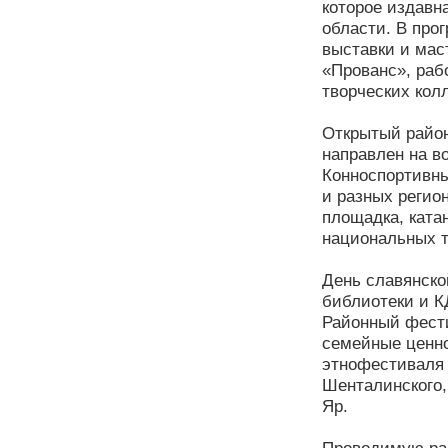
которое издавн
области. В про
выставки и мас
«Прованс», раб
творческих кол
Открытый район
направлен на в
Конноспортивны
и разных регио
площадка, ката
национальных т
День славянско
библиотеки и К
Районный фести
семейные ценно
этнофестиваля 
Шенталинского,
Яр.