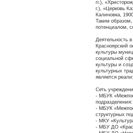
гг.), «Христоро
г.), «Церковь 
Калиновка, 1900
Таким образом,
потенциалом, с
Деятельность в
Красноярский 
культуры муниц
социальной сфе
культуры и соз
культурных тра
является реали
Сеть учреждени
- МБУК «Межпос
подразделения:
- МБУК «Межпос
структурных по
- МКУ «Культур
- МБУ ДО «Крас