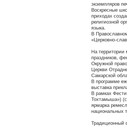
экземпляров пе
Воскресные шко
приходах созда
религиозной ор
языка.
В Православном
«Церковно-славя
На территории 
праздников, фе
Окружной право
Церкви Отрадне
Самарской обла
В программе еж
выставка прикл
В рамках Фести
Тохтамыша») (с
ярмарка ремесл
национальных т
Традиционный ф