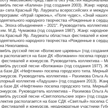
оту невозможно представить без участия национальных
амбль песни «Калина» (год создания 2003). Жанр: народ
а» села Красный Яр. Лауреаты всероссийских и между
программ: «Играй гармонь», «Поле чудес», «Знай наших
деятельного народного творчества «Рожденные в серд
ь. Эпоха объединения – 2021". Руководитель коллектив
им. М.Д. Чумакова (год создания 1987). Жанр: народное
ла Красный Яр. Лауреаты областных фестивалей и конку
деятельного народного творчества «Рожденные в сердце
на Николаевна.
амбль русской песни «Волжские царевны» (год создания
ив располагается на базе ДК «Волжанин» поселка городс
фестивалей и конкурсов. Руководитель коллектива – 
амбль русской песни «Волжанка» (год создания 1977). Ж
на базе ДК «Нефтяник» поселка городского типа. Мирны
онкурсов. Руководитель коллектива – Рахимова Ольга А
клорный коллектив «Ладушки» (год создания 2013). Жанр
на базе ДК «Нефтяник» поселка городского типа. Мирны
онкурсов. Руководитель коллектива – Рахимова Ольга А
амбль русской песни «Светлопольские зори» (год создан
ллектив располагается на базе СДК «Светлый» поселка 
фестивалей и конкурсов, неоднократные участники Губ