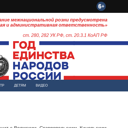
ание межнациональной розни предусмотрена
ная и административная ответственность»
ст. 280, 282 УК РФ, ст. 20.3.1 КоАП РФ
ТР
ДЕТЯМ
ВИДЕО