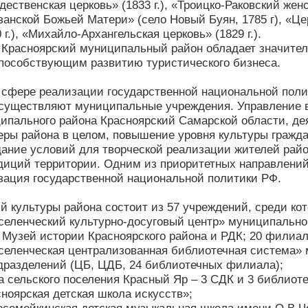
ждественская церковь» (1833 г.), «Троицко-Раковский жен
Казанской Божьей Матери» (село Новый Буян, 1785 г), «Ц
 г.), «Михайло-Архангельская церковь» (1829 г.).
 Красноярский муниципальный район обладает значите
пособствующим развитию туристического бизнеса.
 сфере реализации государственной национальной поли
осуществляют муниципальные учреждения. Управление 
ипального района Красноярский Самарской области, дея
ры района в целом, повышение уровня культуры гражда
дание условий для творческой реализации жителей рай
диций территории. Одним из приоритетных направлени
зация государственной национальной политики РФ.
й культуры района состоит из 57 учреждений, среди ко
еленческий культурно-досуговый центр» муниципальног
 Музей истории Красноярского района и РДК; 20 филиало
еленческая централизованная библиотечная система» 
дразделений (ЦБ, ЦДБ, 24 библиотечных филиала);
а сельского поселения Красный Яр – 3 СДК и 3 библиоте
ноярская детская школа искусств»;