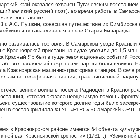
марский край оказался охвачен Пугачевским восстанием.
щий великий русский поэт), во время работы в Самарск
ржали восставших.
33 г. А.С. Пушкин, совершая путешествие из Симбирска 
мейкино и останавливался в селе Старая Бинарадка.
ивно развивалась торговля. В Самарском уезде Красный 
 с Красноярской пристани на судах увозили до 1,5 млн. 
ка Красный Яр был в гуще революционных событий Росси
аб, возглавляемый секретарем партии большевиков. На
ла Красноярская машинно-тракторная станция. В селе р
больница, телефонная станция, трансляционный радиоузел
 отечественной войны в поселке Радиоцентр Красноярс
останция, которая оказала неоценимую помощь фронту.
ъект, существование которого долгие годы было засекре
чен в состав филиала ФГУП «РТРС» «Самарский ОРТПЦ
.
емя в Красноярском районе имеется 64 объекта культур
яной вал Красноярской крепости» (1731 г.), «Земляной в