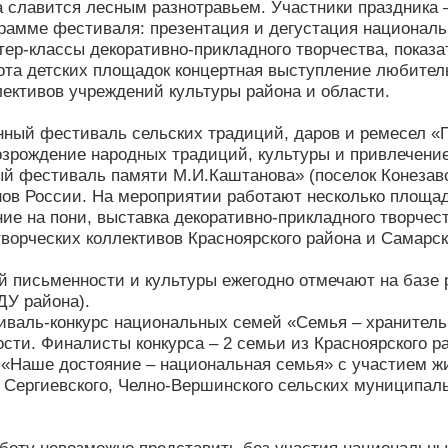
а славится лесным разнотравьем. Участники праздника 
грамме фестиваля: презентация и дегустация националь
тер-классы декоративно-прикладного творчества, показ
ота детских площадок концертная выступление любите
лективов учреждений культуры района и области.
ный фестиваль сельских традиций, даров и ремесел «
озрождение народных традиций, культуры и привлечение 
й фестиваль памяти М.И.Каштанова» (поселок Конезав
нов России. На мероприятии работают несколько площад
ние на пони, выставка декоративно-прикладного творчес
ворческих коллективов Красноярского района и Самарск
й письменности и культуры ежегодно отмечают на базе
ДУ района).
валь-конкурс национальных семей «Семья – хранитель
сти. Финалисты конкурса – 2 семьи из Красноярского р
«Наше достояние – национальная семья» с участием жит
 Сергиевского, Челно-Вершинского сельских муниципал