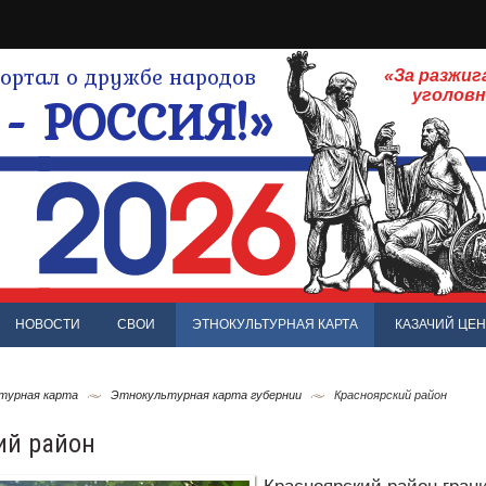
ртал о дружбе народов
«За разжиг
- РОССИЯ!»
уголов
НОВОСТИ
СВОИ
ЭТНОКУЛЬТУРНАЯ КАРТА
КАЗАЧИЙ ЦЕН
турная карта
Этнокультурная карта губернии
Красноярский район
ий район