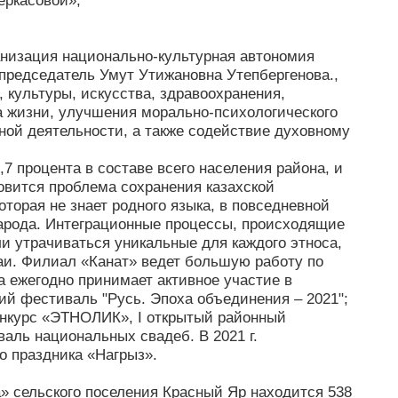
еркасовой»;
анизация национально-культурная автономия
 председатель Умут Утижановна Утепбергенова.,
 культуры, искусства, здравоохранения,
а жизни, улучшения морально-психологического
ной деятельности, а также содействие духовному
7 процента в составе всего населения района, и
новится проблема сохранения казахской
торая не знает родного языка, в повседневной
народа. Интеграционные процессы, происходящие
ли утрачиваться уникальные для каждого этноса,
аи. Филиал «Канат» ведет большую работу по
 ежегодно принимает активное участие в
й фестиваль "Русь. Эпоха объединения – 2021";
нкурс «ЭТНОЛИК», I открытый районный
аль национальных свадеб. В 2021 г.
о праздника «Нагрыз».
» сельского поселения Красный Яр находится 538