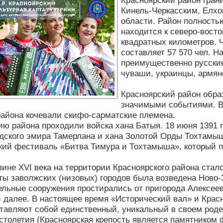
Красноярский район гран
Кинель-Черкасским, Елх
области. Район полность
находится к северо-восто
квадратных километров. Ч
составляет 57 570 чел. 
преимущественно русские 
чуваши, украинцы, армяне
Красноярский район образ
значимыми событиями. В
района кочевали скифо-сарматские племена.
ию района проходили войска хана Батыя. 18 июня 1391 г
дского эмира Тамерлана и хана Золотой Орды Тохтамыш
кий фестиваль «Битва Тимура и Тохтамыша», который п
вине XVI века на территории Красноярского района стал
ты заволжских (низовых) городов была возведена Ново
ельные сооружения простирались от пригорода Алексеев
и далее. В настоящее время «Исторический вал» и Крас
тавляют собой единственный, уникальный в своем роде
 столетия (Красноярская крепость является памятником 