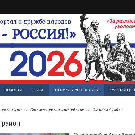
ртал о дружбе народов
«За разжиг
- РОССИЯ!»
уголов
НОВОСТИ
СВОИ
ЭТНОКУЛЬТУРНАЯ КАРТА
КАЗАЧИЙ ЦЕН
турная карта
Этнокультурная карта губернии
Сызранский район
 район