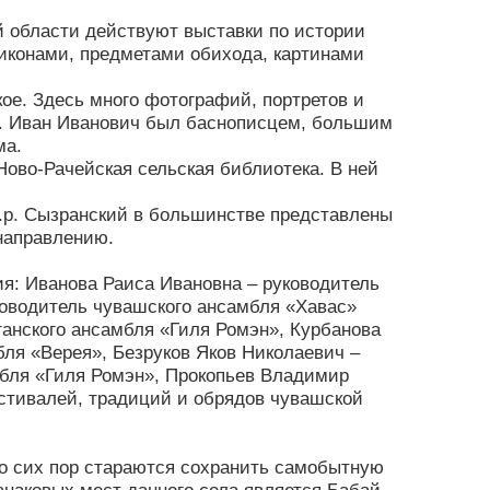
 области действуют выставки по истории
иконами, предметами обихода, картинами
ое. Здесь много фотографий, портретов и
ли. Иван Иванович был баснописцем, большим
ма.
Ново-Рачейская сельская библиотека. В ней
.р. Сызранский в большинстве представлены
направлению.
я: Иванова Раиса Ивановна – руководитель
оводитель чувашского ансамбля «Хавас»
ганского ансамбля «Гиля Ромэн», Курбанова
ля «Верея», Безруков Яков Николаевич –
мбля «Гиля Ромэн», Прокопьев Владимир
естивалей, традиций и обрядов чувашской
о сих пор стараются сохранить самобытную