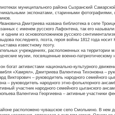
лиотеках муниципального района Сызранский Самарской
 уникальными экспонатами, старинными фотографиями, 
иков.
вановича Дмитриева названа библиотека в селе Троицк
язанных с именем русского Лафонтена, так его называ
 и одним из основоположников русского сентиментализ
ыдова последнего, поэта, героя войны 1812 года носит 
выставка известному поэту.
тельных учреждениях, расположенных на территории м
едческие музеи, посвященные военно-патриотическому 
он богат активистами национально-культурного движени
амбля «Хамрял», Дмитриева Валентина Тихоновна – рук
рд Викторович – руководитель народного семейного цы
на – руководитель народного этно-фольклорного ансамб
ктивный участник народного семейного цыганского анса
копьева Валентина Георгиевна – активные участники ф
айоне расположено чувашское село Смолькино. В нем д