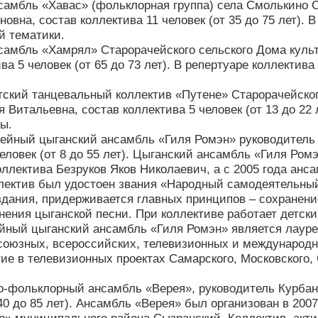
самбль «Хавас» (фольклорная группа) села Смолькино 
новна, состав коллектива 11 человек (от 35 до 75 лет).
й тематики.
самбль «Хамрял» Старорачейского сельского Дома куль
ива 5 человек (от 65 до 73 лет). В репертуаре коллекти
тский танцевальный коллектив «Путене» Старорачейског
 Витальевна, состав коллектива 5 человек (от 13 до 22
ы.
ейный цыганский ансамбль «Гиля Ромэн» руководитель
еловек (от 8 до 55 лет). Цыганский ансамбль «Гиля Ром
оллектива Безруков Яков Николаевич, а с 2005 года ан
ллектив был удостоен звания «Народный самодеятельны
здания, придерживается главных принципов – сохранени
нения цыганской песни. При коллективе работает детский
ный цыганский ансамбль «Гиля Ромэн» является лауреа
союзных, всероссийских, телевизионных и международн
ие в телевизионных проектах Самарского, Московского, 
о-фольклорный ансамбль «Верея», руководитель Курбан
 40 до 85 лет). Ансамбль «Верея» был организован в 200