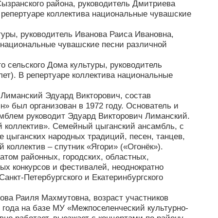
Сызранского района, руководитель Дмитриева
 В репертуаре коллектива национальные чувашские
туры, руководитель Иванова Раиса Ивановна,
ва национальные чувашские песни различной
о сельского Дома культуры, руководитель
 лет). В репертуаре коллектива национальные
 Лиманский Эдуард Викторович, состав
эн» был организован в 1972 году. Основатель и
самблем руководит Эдуард Викторович Лиманский.
й коллектив». Семейный цыганский ансамбль, с
е цыганских народных традиций, песен, танцев,
 коллектив – спутник «Ягори» («Огонёк»).
том районных, городских, областных,
ых конкурсов и фестивалей, неоднократно
Санкт-Петербургского и Екатеринбургского
ова Раиля Махмутовна, возраст участников
7 года на базе МУ «Межпоселенческий культурно-