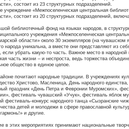
сти», состоит из 23 структурных подразделений.
е учреждение «Межпоселенческая центральная библиот
сти», состоит из 20 структурных подразделений, включ
шой библиотечный фонд на языках народов, в структур
иципального учреждения «Межпоселенческая центральн
арской области» около 30 экземпляров (на чувашском я
го народа уникальна, а вместе они представляют из себ
 если убрать какую-то часть. Важное место в народной
ая часть жизни – и неспроста, ведь торжества объеди
ное общество в единое целое.
айоне почитают народные традиции. В учреждениях кул
ество Христово, Масленица, День народного единства, 
ный праздник «День Петра и Февронии Муромских», фес
сии», фестиваль чувашский «Учук», фестиваль яблок 
ый фестиваль-конкурс народного танца «Сызранские чи
рчества детей и молодежи в сфере православной культ
гармонь!» и другие.
ие в этих мероприятиях принимают национальные творч