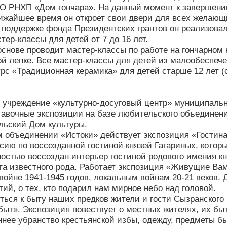
О РНХП «Дом гончара». На данный момент к завершени
лижайшее время он откроет свои двери для всех желающ
и поддержке фонда Президентских грантов он реализовал
ер-классы для детей от 7 до 16 лет.
основе проводит мастер-классы по работе на гончарном 
ой лепке. Все мастер-классы для детей из малообеспеч
урс «Традиционная керамика» для детей старше 12 лет 
учреждение «культурно-досуговый центр» муниципальн
тавочные экспозиции на базе любительского объединени
льский Дом культуры.
 объединении «Истоки» действует экспозиция «Гостин
рсию по воссозданной гостиной князей Гагариных, котор
чностью воссоздан интерьер гостиной родового имения 
та известного рода. Работает экспозиция «Живущие Ва
войне 1941-1945 годов, локальным войнам 20-21 веков. 
ий, о тех, кто подарил нам мирное небо над головой.
ься к быту наших предков жители и гости Сызранского 
быт». Экспозиция повествует о местных жителях, их быт
ннее убранство крестьянской избы, одежду, предметы бы