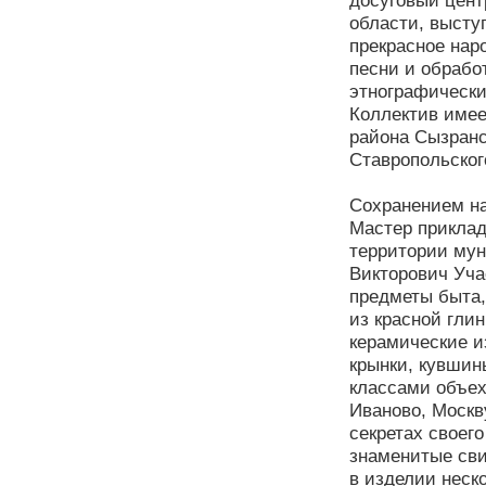
досуговый цент
области, высту
прекрасное нар
песни и обрабо
этнографически
Коллектив имее
района Сызранс
Ставропольског
Сохранением на
Мастер приклад
территории мун
Викторович Уча
предметы быта,
из красной гли
керамические и
крынки, кувшин
классами объех
Иваново, Москв
секретах своег
знаменитые сви
в изделии неск