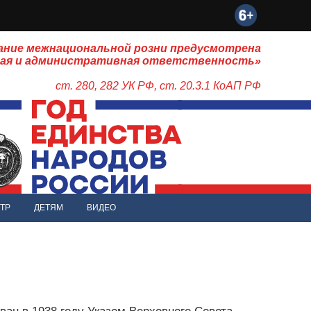
ание межнациональной розни предусмотрена
ная и административная ответственность»
ст. 280, 282 УК РФ, ст. 20.3.1 КоАП РФ
ТР
ДЕТЯМ
ВИДЕО