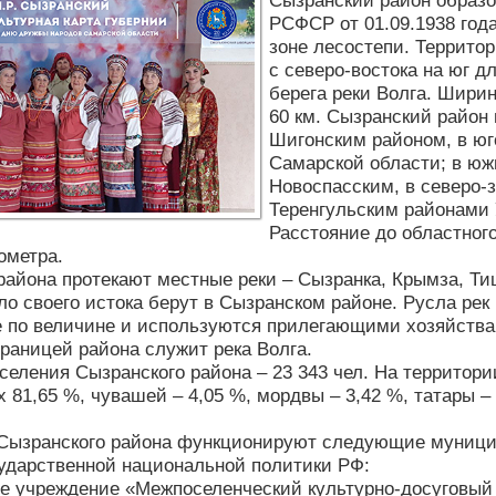
Сызранский район образо
РСФСР от 01.09.1938 года
зоне лесостепи. Террито
с северо-востока на юг д
берега реки Волга. Ширин
60 км. Сызранский район 
Шигонским районом, в юг
Самарской области; в юж
Новоспасским, в северо-з
Теренгульским районами 
Расстояние до областного
ометра.
района протекают местные реки – Сызранка, Крымза, Тиш
ло своего истока берут в Сызранском районе. Русла рек
 по величине и используются прилегающими хозяйствам
границей района служит река Волга.
селения Сызранского района – 23 343 чел. На территор
х 81,65 %, чувашей – 4,05 %, мордвы – 3,42 %, татары –
 Сызранского района функционируют следующие муници
ударственной национальной политики РФ:
е учреждение «Межпоселенческий культурно-досуговый