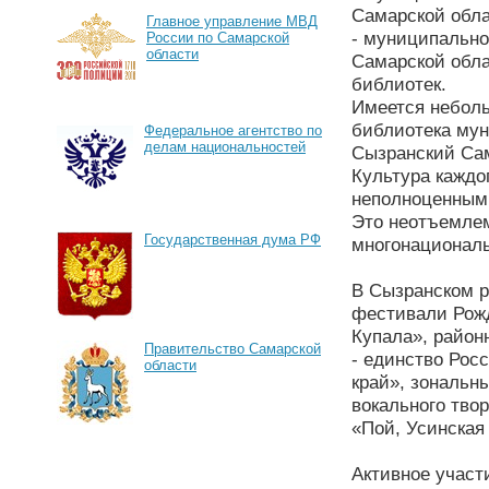
Самарской обла
Главное управление МВД
- муниципально
России по Самарской
области
Самарской обла
библиотек.
Имеется неболь
библиотека мун
Федеральное агентство по
делам национальностей
Сызранский Сам
Культура каждо
неполноценным,
Это неотъемлем
Государственная дума РФ
многонациональ
В Сызранском р
фестивали Рожд
Купала», район
Правительство Самарской
- единство Рос
области
край», зональн
вокального тво
«Пой, Усинская 
Активное участ