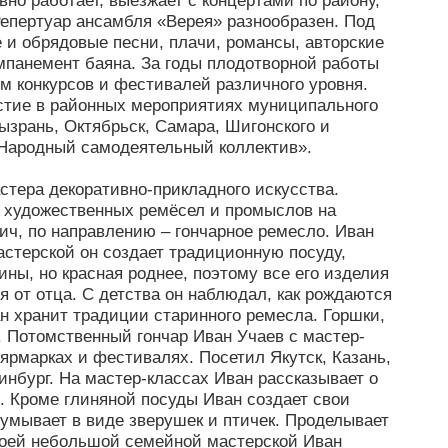
но работает, выезжает с концертами по району,
Репертуар ансамбля «Верея» разнообразен. Под
 и обрядовые песни, плачи, романсы, авторские
омпанемент баяна. За годы плодотворной работы
 конкурсов и фестивалей различного уровня.
стие в районных мероприятиях муниципального
Сызрань, Октябрьск, Самара, Шигонского и
 «Народный самодеятельный коллектив».
тера декоративно-прикладного искусства.
 художественных ремёсел и промыслов на
ич, по направлению – гончарное ремесло. Иван
стерской он создает традиционную посуду,
ны, но красная роднее, поэтому все его изделия
я от отца. С детства он наблюдал, как рождаются
ан хранит традиции старинного ремесла. Горшки,
. Потомственный гончар Иван Учаев с мастер-
ярмарках и фестивалях. Посетил Якутск, Казань,
инбург. На мастер-классах Иван рассказывает о
и. Кроме глиняной посуды Иван создает свои
умывает в виде зверушек и птичек. Проделывает
своей небольшой семейной мастерской Иван