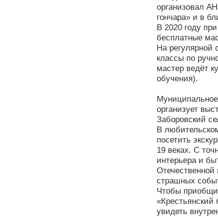
организовал АН
гончара» и в б
В 2020 году пр
бесплатные маст
На регулярной 
классы по ручн
мастер ведёт к
обучения).
Муниципальное 
организует выс
Заборовский се
В любительском
посетить экску
19 веках. С то
интерьера и бы
Отечественной 
страшных событ
Чтобы приобщит
«Крестьянский 
увидеть внутре