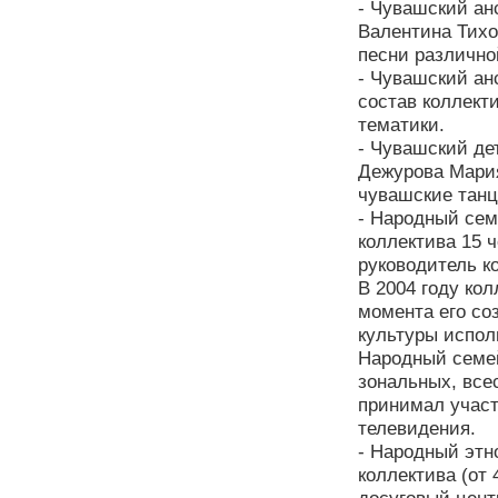
- Чувашский ан
Валентина Тихо
песни различно
- Чувашский ан
состав коллект
тематики.
- Чувашский де
Дежурова Мария
чувашские танц
- Народный сем
коллектива 15 ч
руководитель к
В 2004 году ко
момента его со
культуры испол
Народный семей
зональных, все
принимал участ
телевидения.
- Народный этн
коллектива (от