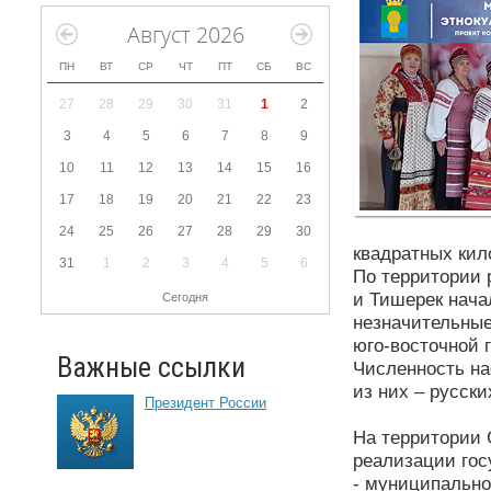
Август 2026
ПН
ВТ
СР
ЧТ
ПТ
СБ
ВС
27
28
29
30
31
1
2
3
4
5
6
7
8
9
10
11
12
13
14
15
16
17
18
19
20
21
22
23
24
25
26
27
28
29
30
квадратных кил
31
1
2
3
4
5
6
По территории 
и Тишерек нача
Сегодня
незначительные
юго-восточной 
Важные ссылки
Численность на
из них – русски
Президент России
На территории
реализации гос
- муниципально