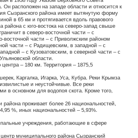
ван в 1938 году Указом Верховного Совета
. Он расположен на западе области и относится к
рия Сызранского района имеет вытянутую форму
линой в 65 км и протягивается вдоль правового
а района с юго-востока на северо-запад свыше
граничит в северо-восточной части – с
о-восточной части – с Приволжским районом
ной части – с Радищевским, в западной – с
ападной – с Кузоватовским, в северной части – с
Ульяновской области.
 центра – 180 км. Территория – 1875,5
ерек, Каргалка, Игарка, Уса, Кубра. Реки Крымза
 извилистые и неустойчивые. Все реки
и в основном для водопоя скота. Кроме того,
ии района проживает более 26 национальностей,
 4,95 %, иных национальностей – 5,93%.
пальные учреждения, работающие в сфере
 центр муниципального района Сызранский