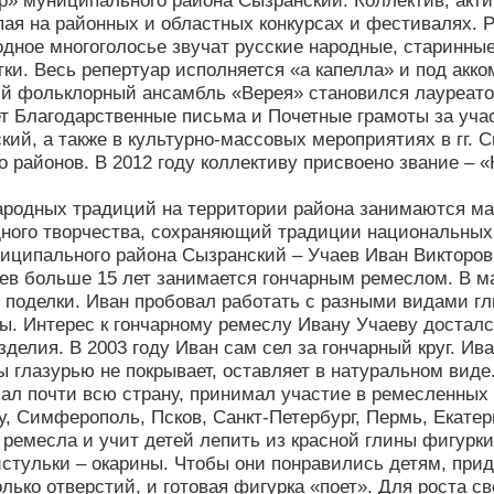
р» муниципального района Сызранский. Коллектив, актив
пая на районных и областных конкурсах и фестивалях. 
одное многоголосье звучат русские народные, старинные
тки. Весь репертуар исполняется «а капелла» и под акк
й фольклорный ансамбль «Верея» становился лауреатом
т Благодарственные письма и Почетные грамоты за уча
кий, а также в культурно-массовых мероприятиях в гг. 
о районов. В 2012 году коллективу присвоено звание –
родных традиций на территории района занимаются мас
ного творчества, сохраняющий традиции национальных
иципального района Сызранский – Учаев Иван Викторов
ев больше 15 лет занимается гончарным ремеслом. В ма
 поделки. Иван пробовал работать с разными видами гли
ны. Интерес к гончарному ремеслу Ивану Учаеву досталс
зделия. В 2003 году Иван сам сел за гончарный круг. Ив
ы глазурью не покрывает, оставляет в натуральном виде
ал почти всю страну, принимал участие в ремесленных 
у, Симферополь, Псков, Санкт-Петербург, Пермь, Екатер
о ремесла и учит детей лепить из красной глины фигурк
стульки – окарины. Чтобы они понравились детям, прид
олько отверстий, и готовая фигурка «поет». Для роста 