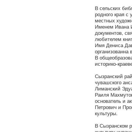
В сельских биб
родного края с
местных художн
Именем Ивана И
документов, св
любителем книг
Имя Дениса Дав
организованна 
В общеобразова
историко-краев
Сызранский рай
чувашского анс
Лиманский Эдуа
Раиля Махмутов
основатель и а
Петрович и Про
культуры.
В Сызранском р