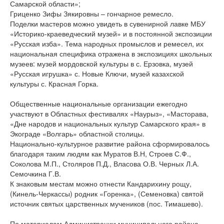
Самарской области»;
Гриценко Зифы Зякировны – гончарное ремесло.
Поделки мастеров можно увидеть в сувенирной лавке МБУ
«Историко-краеведческий музей» и в постоянной экспозиции
«Русская изба». Тема народных промыслов и ремесел, их
национальная специфика отражена в экспозициях школьных
музеев: музей мордовской культуры в с. Ерзовка, музей
«Русская игрушка» с. Новые Ключи, музей казахской
культуры с. Красная Горка.
Общественные национальные организации ежегодно
участвуют в Областных фестивалях «Наурыз», «Масторава,
«Дне народов и национальных культур Самарского края» в
Экограде «Волгарь» областной столицы.
Национально-культурное развитие района сформировалось
благодаря таким людям как Муратов В.Н, Строев С.Ф.,
Соколова М.П., Столяров П.Д., Власова О.В. Черных Л.А.
Семочкина Г.В.
К знаковым местам можно отнести Кандарихину рощу,
(Кинель-Черкассы) родник «Горенка», (Семеновка) святой
источник святых царственных мучеников (пос. Тимашево).
По материалам Администрации муниципального района