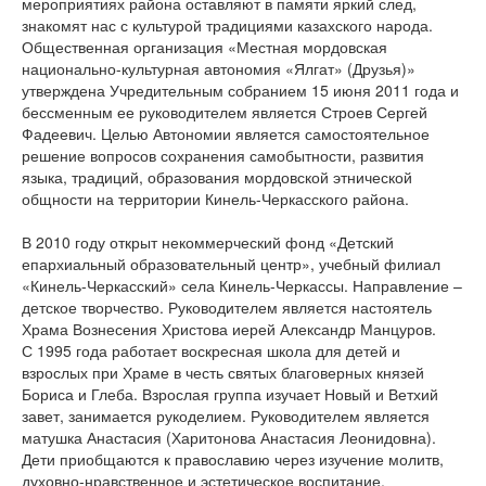
мероприятиях района оставляют в памяти яркий след,
знакомят нас с культурой традициями казахского народа.
Общественная организация «Местная мордовская
национально-культурная автономия «Ялгат» (Друзья)»
утверждена Учредительным собранием 15 июня 2011 года и
бессменным ее руководителем является Строев Сергей
Фадеевич. Целью Автономии является самостоятельное
решение вопросов сохранения самобытности, развития
языка, традиций, образования мордовской этнической
общности на территории Кинель-Черкасского района.
В 2010 году открыт некоммерческий фонд «Детский
епархиальный образовательный центр», учебный филиал
«Кинель-Черкасский» села Кинель-Черкассы. Направление –
детское творчество. Руководителем является настоятель
Храма Вознесения Христова иерей Александр Манцуров.
С 1995 года работает воскресная школа для детей и
взрослых при Храме в честь святых благоверных князей
Бориса и Глеба. Взрослая группа изучает Новый и Ветхий
завет, занимается рукоделием. Руководителем является
матушка Анастасия (Харитонова Анастасия Леонидовна).
Дети приобщаются к православию через изучение молитв,
духовно-нравственное и эстетическое воспитание,