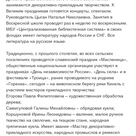
занимаются декоративно-прикладным творчеством. К
Великим праздникам готовятся концерты, спектакли.
Руководитель Цыган Наталья Николаевна. Занятия в
Воскресной школе проводят раз в неделю по воскресеньям.
МБУ «Централизованная библиотечная система» в своих
фондах имеет литературу народов России и СНГ. Вся
литература на русском языке.
Традиционно, с прошлого столетия, во всех сельских
поселениях проводится славянский праздник «Масленица»,
общественные национальные организации участвуют в
праздниках «День независимости России», «День села» и в
фестивале «Троица», ранее проводимого на роднике
«Горенка», сегодня – на живописном берегу реки Кинель с
участием мастеров прикладного творчества:
Егорова Павла Филипповича – художественная обработка
дерева;
Самигуловой Галины Михайловны – обрядовая кукла;
Коршуновой Ирины Леонидовны – валяние, малое ручное
ткачество на сволочке, на ткацком стане, народная
тряпичная кукла. Имеет звание «Мастер декоративно-
прикладного искусства, народных промыслов и ремесел