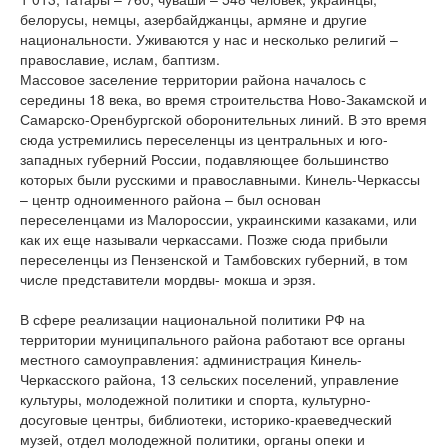
белорусы, немцы, азербайджанцы, армяне и другие
национальности. Уживаются у нас и несколько религий –
православие, ислам, баптизм.
Массовое заселение территории района началось с
середины 18 века, во время строительства Ново-Закамской и
Самарско-Оренбургской оборонительных линий. В это время
сюда устремились переселенцы из центральных и юго-
западных губерний России, подавляющее большинство
которых были русскими и православными. Кинель-Черкассы
– центр одноименного района – был основан
переселенцами из Малороссии, украинскими казаками, или
как их еще называли черкассами. Позже сюда прибыли
переселенцы из Пензенской и Тамбовских губерний, в том
числе представители мордвы- мокша и эрзя.
В сфере реализации национальной политики РФ на
территории муниципального района работают все органы
местного самоуправления: администрация Кинель-
Черкасского района, 13 сельских поселений, управление
культуры, молодежной политики и спорта, культурно-
досуговые центры, библиотеки, историко-краеведческий
музей, отдел молодежной политики, органы опеки и