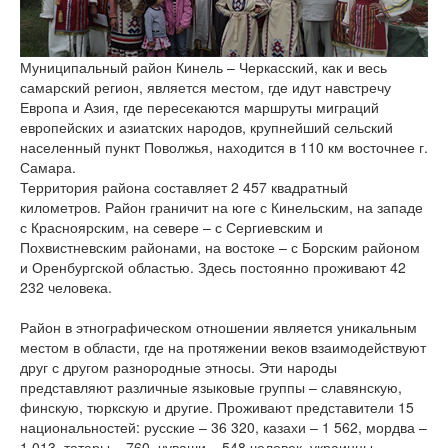
версии сайта
Муниципальный район Кинель – Черкасский, как и весь
самарский регион, является местом, где идут навстречу
Европа и Азия, где пересекаются маршруты миграций
европейских и азиатских народов, крупнейший сельский
населенный пункт Поволжья, находится в 110 км восточнее г.
Самара.
Территория района составляет 2 457 квадратный
километров. Район граничит на юге с Кинельским, на западе
с Красноярским, на севере – с Сергиевским и
Похвистневским районами, на востоке – с Борским районом
и Оренбургской областью. Здесь постоянно проживают 42
232 человека.
Район в этнографическом отношении является уникальным
местом в области, где на протяжении веков взаимодействуют
друг с другом разнородные этносы. Эти народы
представляют различные языковые группы – славянскую,
финскую, тюркскую и другие. Проживают представители 15
национальностей: русские – 36 320, казахи – 1 562, мордва –
1 013, татары – 760, чуваши – 548 человек, украинцы,