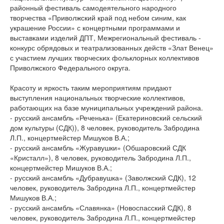
районный фестиваль самодеятельного народного
творчества «Приволжский край под небом синим, как
украшение России» с концертными программами и
выставками изделий ДПТ, Межрегиональный фестиваль -
конкурс обрядовых и театрализованных действ «Злат Венец»
с участием лучших творческих фольклорных коллективов
Приволжского Федерального округа.
Красоту и яркость таким мероприятиям придают
выступления национальных творческие коллективов,
работающих на базе муниципальных учреждений района.
- русский ансамбль «Реченька» (Екатериновский сельский
дом культуры (СДК)), 8 человек, руководитель Забродина
Л.П., концертмейстер Мишуков В.А.;
- русский ансамбль «Журавушки» (Обшаровский СДК
«Кристалл»), 8 человек, руководитель Забродина Л.П.,
концертмейстер Мишуков В.А.;
- русский ансамбль «Дубравушка» (Заволжский СДК), 12
человек, руководитель Забродина Л.П., концертмейстер
Мишуков В.А.;
- русский ансамбль «Славянка» (Новоспасский СДК), 8
человек, руководитель Забродина Л.П., концертмейстер