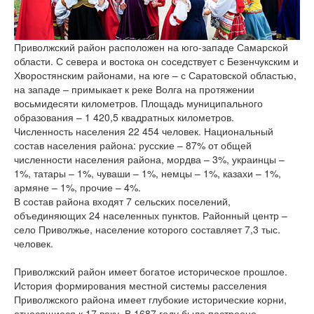
версии сайта
Приволжский район расположен на юго-западе Самарской
области. С севера и востока он соседствует с Безенчукским и
Хворостянским районами, на юге – с Саратовской областью,
на западе – примыкает к реке Волга на протяжении
восьмидесяти километров. Площадь муниципального
образования – 1 420,5 квадратных километров.
Численность населения 22 454 человек. Национальный
состав населения района: русские – 87% от общей
численности населения района, мордва – 3%, украинцы –
1%, татары – 1%, чуваши – 1%, немцы – 1%, казахи – 1%,
армяне – 1%, прочие – 4%.
В состав района входят 7 сельских поселений,
объединяющих 24 населенных пунктов. Районный центр –
село Приволжье, население которого составляет 7,3 тыс.
человек.
Приволжский район имеет богатое историческое прошлое.
История формирования местной системы расселения
Приволжского района имеет глубокие исторические корни,
относящиеся к 17 веку. В 1687 году было построено