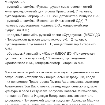
Мишуков В.А.;
- русский ансамбль «Русская душа» (межпоселенческий
культурно-досуговый центр села Приволжье), 7 человек,
руководитель Забродина Л.П., концертмейстер Мишуков В.А.;
- русский ансамбль «Веселина» (Ильменский СДК), 7
человек, руководитель Корнева Е.О., концертмейстер
Купрюшин В.П.;
- народный ансамбль русской песни «Сударушки» (МБОУ ДО
«Приволжская детская школа искусств»), 12 человек,
руководитель Хрусталева Н.Н., концертмейстер Титаренко
А.Н.;
- образцовый ансамбль «Жива» (МБОУ ДО «Приволжская
детская школа искусств»), 18 человек, руководитель
Фроловичева В.М., концертмейстер Титаренко А.Н.
Многие жители района активно участвуют в деятельности по
сохранению исторических национальных традиций, среди
них пенсионер Правоторова Галина Афанасьевна, волонтер
Артамонова Зоя Васильевна, заведующая сельским домом
культуры в село Бестужевка Арбузова Наталья Михайловна,
пенсионер Горина Надежда Владимировна, заместитель
директора «Приволжской школы искусств» Адиякова Марина
Константиновна, библиотекарь села Давыдовка Бочарова