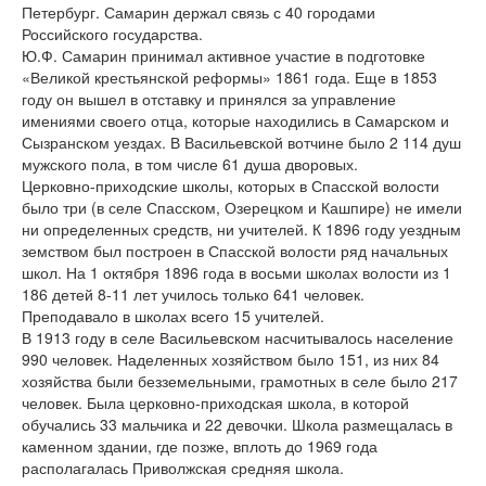
Петербург. Самарин держал связь с 40 городами
Российского государства.
Ю.Ф. Самарин принимал активное участие в подготовке
«Великой крестьянской реформы» 1861 года. Еще в 1853
году он вышел в отставку и принялся за управление
имениями своего отца, которые находились в Самарском и
Сызранском уездах. В Васильевской вотчине было 2 114 душ
мужского пола, в том числе 61 душа дворовых.
Церковно-приходские школы, которых в Спасской волости
было три (в селе Спасском, Озерецком и Кашпире) не имели
ни определенных средств, ни учителей. К 1896 году уездным
земством был построен в Спасской волости ряд начальных
школ. На 1 октября 1896 года в восьми школах волости из 1
186 детей 8-11 лет училось только 641 человек.
Преподавало в школах всего 15 учителей.
В 1913 году в селе Васильевском насчитывалось население
990 человек. Наделенных хозяйством было 151, из них 84
хозяйства были безземельными, грамотных в селе было 217
человек. Была церковно-приходская школа, в которой
обучались 33 мальчика и 22 девочки. Школа размещалась в
каменном здании, где позже, вплоть до 1969 года
располагалась Приволжская средняя школа.