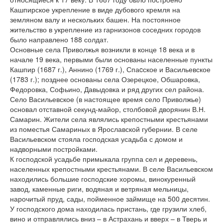
Кашпирское укрепление в виде дубового кремля на
земляном валу и нескольких башен. На постоянное
жительство в укрепление из гарнизонов соседних городов
было направлено 188 солдат.
Основные села Приволжья возникли в конце 18 века и в
начале 19 века, первыми были основаны населенные пункты
Кашпир (1687 г.), Аннино (1769 г.), Спаcское и Васильевское
(1783 г.); позднее основаны села Озерецкое, Обшаровка,
Федоровка, Софьино, Давыдовка и ряд других сел района.
Село Васильевское (в настоящее время село Приволжье)
основал отставной секунд-майор, столбовой дворянин В.Н.
Самарин. Жители села являлись крепостными крестьянами
из поместья Самариных в Ярославской губернии. В селе
Васильевском стояла господская усадьба с домом и
надворными постройками.
К господской усадьбе примыкала группа сел и деревень,
населенных крепостными крестьянами. В селе Васильевском
находились большие господские хоромы, винокуренный
завод, каменные риги, водяная и ветряная мельницы,
нарочитый пруд, сады, пойменное займище на 500 десятин.
У господского дома находилась пристань, где грузили хлеб,
вино и отправлялись вниз – в Астрахань и вверх – в Тверь и