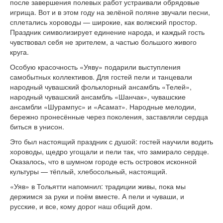
после завершения полевых работ устраивали обрядовые
версии сайта
игрища. Вот и в этом году на зелёной поляне звучали песни,
сплетались хороводы — широкие, как волжский простор.
Праздник символизирует единение народа, и каждый гость
чувствовал себя не зрителем, а частью большого живого
круга.
Особую красочность «Уяву» подарили выступления
самобытных коллективов. Для гостей пели и танцевали
народный чувашский фольклорный ансамбль «Телей»,
народный чувашский ансамбль «Шанчак», чувашские
ансамбли «Шурампус» и «Асамат». Народные мелодии,
бережно пронесённые через поколения, заставляли сердца
биться в унисон.
Это был настоящий праздник с душой: гостей научили водить
хороводы, щедро угощали и пели так, что замирало сердце.
Оказалось, что в шумном городе есть островок исконной
культуры — тёплый, хлебосольный, настоящий.
«Уяв» в Тольятти напомнил: традиции живы, пока мы
держимся за руки и поём вместе. А пели и чуваши, и
русские, и все, кому дорог наш общий дом.