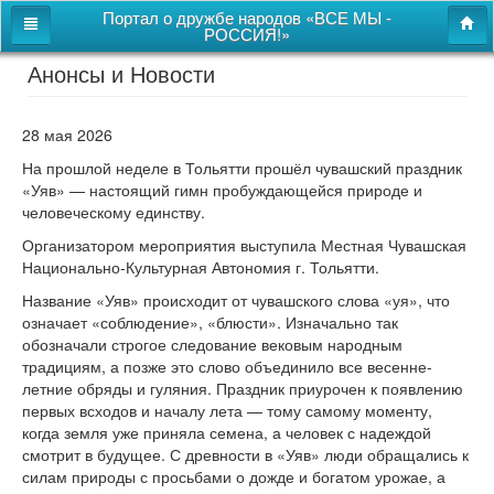
Портал о дружбе народов «ВСЕ МЫ -
РОССИЯ!»
Анонсы и Новости
Главная
Дом дружбы народов
28 мая 2026
Новости
На прошлой неделе в Тольятти прошёл чувашский праздник
«Уяв» — настоящий гимн пробуждающейся природе и
СВОи
человеческому единству.
Этнокультурная карта
Организатором мероприятия выступила Местная Чувашская
Национально-Культурная Автономия г. Тольятти.
Казачий центр
Название «Уяв» происходит от чувашского слова «уя», что
означает «соблюдение», «блюсти». Изначально так
Детям
обозначали строгое следование вековым народным
Видео
традициям, а позже это слово объединило все весенне-
летние обряды и гуляния. Праздник приурочен к появлению
первых всходов и началу лета — тому самому моменту,
когда земля уже приняла семена, а человек с надеждой
Поиск
смотрит в будущее. С древности в «Уяв» люди обращались к
Карта сайта
силам природы с просьбами о дожде и богатом урожае, а
Перейти к полной