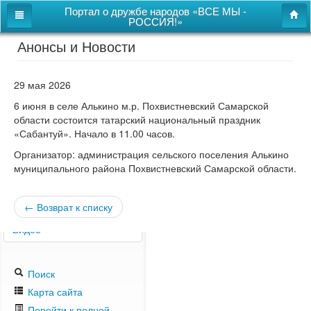
Портал о дружбе народов «ВСЕ МЫ -
РОССИЯ!»
Анонсы и Новости
Главная
Дом дружбы народов
29 мая 2026
Новости
6 июня в селе Алькино м.р. Похвистневский Самарской
области состоится татарский национальный праздник
СВОи
«Сабантуй». Начало в 11.00 часов.
Этнокультурная карта
Организатор: администрация сельского поселения Алькино
муниципального района Похвистневский Самарской области.
Казачий центр
Детям
← Возврат к списку
Видео
Поиск
Карта сайта
Перейти к полной