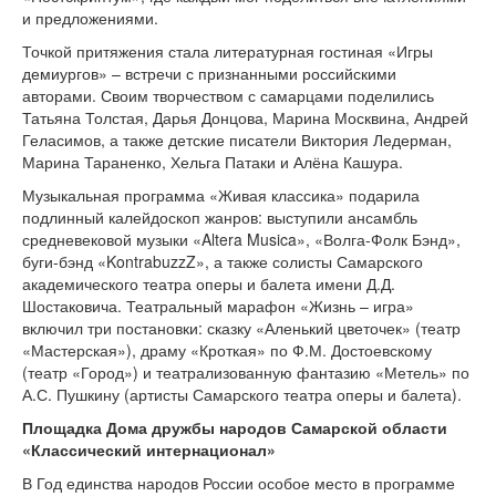
и предложениями.
Точкой притяжения стала литературная гостиная «Игры
демиургов» – встречи с признанными российскими
авторами. Своим творчеством с самарцами поделились
Татьяна Толстая, Дарья Донцова, Марина Москвина, Андрей
Геласимов, а также детские писатели Виктория Ледерман,
Марина Тараненко, Хельга Патаки и Алёна Кашура.
Музыкальная программа «Живая классика» подарила
подлинный калейдоскоп жанров: выступили ансамбль
средневековой музыки «Altera Musica», «Волга-Фолк Бэнд»,
буги-бэнд «KontrabuzzZ», а также солисты Самарского
академического театра оперы и балета имени Д.Д.
Шостаковича. Театральный марафон «Жизнь – игра»
включил три постановки: сказку «Аленький цветочек» (театр
«Мастерская»), драму «Кроткая» по Ф.М. Достоевскому
(театр «Город») и театрализованную фантазию «Метель» по
А.С. Пушкину (артисты Самарского театра оперы и балета).
Площадка Дома дружбы народов Самарской области
«Классический интернационал»
В Год единства народов России особое место в программе