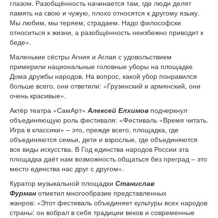
глазом. Разобщённость начинается там, где люди делят
память на свою и чужую, плохо относятся к другому языку.
Мы любим, мы теряем, страдаем. Надо философски
относиться к жизни, а разобщённость неизбежно приводит к
беде».
Маленькие сёстры Агния и Аглая с удовольствием
примерили национальные головные уборы на площадке
Дома дружбы народов. На вопрос, какой убор понравился
больше всего, они ответили: «Грузинский и армянский, они
очень красивые».
Актёр театра «СамАрт»
Алексей Елхимов
подчеркнул
объединяющую роль фестиваля: «Фестиваль «Время читать.
Игра в классики» – это, прежде всего, площадка, где
объединяются семьи, дети и взрослые, где объединяются
все виды искусства. В Год единства народов России эта
площадка даёт нам возможность общаться без преград – это
место единства нас друг с другом».
Куратор музыкальной площадки
Станислав
Фурман
отметил многообразие представленных
жанров: «Этот фестиваль объединяет культуры всех народов
страны: он вобрал в себя традиции веков и современные