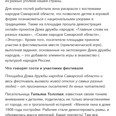
из разных уголков нашей страны.
Для юных гостей работала зона раскрасок с костюмами
народов Самарской области, что позволило детям в игровой
форме познакомиться с национальными узорами и
традициями. Также на площадке прошла демонстрация
онлайн-проектов Дома дружбы народов: «Главные слова на
разных языках», «Сказки народов Самарской области»,
«Этнотур». Кроме того, посетители площадки приняли
участие в фестивальном квесте (приключенческой игре),
выполнив задания, основанные на экспозициях Дома дружбы
народов, – это добавило элемента игры в знакомство с
культурой народов России.
Что говорят гости и участники фестиваля
Площадка Дома дружбы народов Самарской области и
весь фестиваль вызвали живой отклик у самых разных
людей – от признанных писателей до юных читателей.
Писательница
Татьяна Толстая
, известная своим тонким
вниманием к деталям, поделилась не только впечатлениями
от города, но и трогательной историей: «Меняли окна в доме
1908 года постройки. Рабочие стали демонтировать рамы, и
обнажилась масса кирпичей. Какая прелесть! Там все