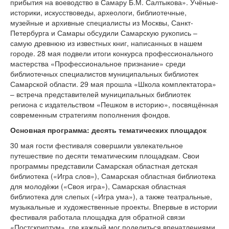
прибытия на воеводство в Самару Б.М. Салтыкова». Учёные-
версии сайта
историки, искусствоведы, археологи, библиотечные,
музейные и архивные специалисты из Москвы, Санкт-
Петербурга и Самары обсудили Самарскую рукопись –
самую древнюю из известных книг, написанных в нашем
городе. 28 мая подвели итоги конкурса профессионального
мастерства «Профессиональное признание» среди
библиотечных специалистов муниципальных библиотек
Самарской области. 29 мая прошла «Школа комплектатора»
– встреча представителей муниципальных библиотек
региона с издательством «Пешком в историю», посвящённая
современным стратегиям пополнения фондов.
Основная программа: десять тематических площадок
30 мая гости фестиваля совершили увлекательное
путешествие по десяти тематическим площадкам. Свои
программы представили Самарская областная детская
библиотека («Игра слов»), Самарская областная библиотека
для молодёжи («Своя игра»), Самарская областная
библиотека для слепых («Игра ума»), а также театральные,
музыкальные и художественные проекты. Впервые в истории
фестиваля работала площадка для обратной связи
«Постскриптум», где каждый мог поделиться впечатлениями