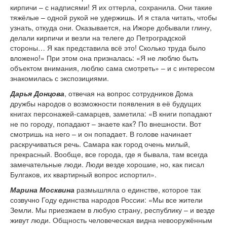
кирпичи – с надписями! Я их оттерла, сохранила. Они такие
тяжёлые – одной рукой не удержишь. И я стала читать, чтобы
узнать, откуда они. Оказывается, на Ижоре добывали глину,
делали кирпичи и везли на телеге до Петроградской
стороны… Я как представила всё это! Сколько труда было
вложено!» При этом она призналась: «Я не люблю быть
объектом внимания, люблю сама смотреть» – и с интересом
знакомилась с экспозициями.
Дарья Донцова
, отвечая на вопрос сотрудников Дома
дружбы народов о возможности появления в её будущих
книгах персонажей-самарцев, заметила: «В книги попадают
не по городу, попадают – знаете как? По внешности. Вот
смотришь на него – и он попадает. В голове начинает
раскручиваться речь. Самара как город очень милый,
прекрасный. Вообще, все города, где я бывала, там всегда
замечательные люди. Люди везде хорошие, но, как писал
Булгаков, их квартирный вопрос испортил».
Марина Москвина
размышляла о единстве, которое так
созвучно Году единства народов России: «Мы все жители
Земли. Мы приезжаем в любую страну, республику – и везде
живут люди. Общность человеческая видна невооружённым