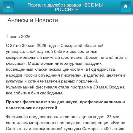
Портал о дружбе народов «ВСЕ МЫ -
РОССИЯ!»
Анонсы и Новости
Главная
Дом дружбы народов
1 июня 2026
Новости
С 27 по 30 мая 2026 года в Самарской областной
универсальной научной библиотеке состоялся
СВОи
межрегиональный книжный фестиваль «Время читать: игра в
классики». Масштабный литературный праздник,
Этнокультурная карта
посвящённый классическим ценностям, в Год единства
народов России объединил писателей, издателей, деятелей
Казачий центр
культуры и сотни читателей разных поколений.
Кульминацией фестиваля стала программа 30 мая. Вход на
Детям
все события был свободным.
Видео
Пролог фестиваля: три дня науки, профессионализма и
издательских стратегий
Фестивалю предшествовали три насыщенных дня. 27 мая
Поиск
состоялась межрегиональная научная конференция «Бояре
Карта сайта
Салтыковы и истоки книжной культуры Самары: к 400-летию
Перейти к полной