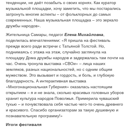
тенденции, не даёт позабыть о своих корнях. Как куратор
музыкальной площадки, хочу заметить, что мы постарались
затронуть многие аспекты – от фольклорных до самых
современных. Наша музыкальная площадка – это зеркало
дружбы народов».
Жительница Самары, педагог
Елена Михайловна
,
поделилась впечатлениями: «Я пришла на фестиваль
прежде всего ради встречи с Татьяной Толстой. Но,
поднимаясь с этажа на этаж, случайно заглянула на
площадку Дома дружбы народов и задержалась там почти на
час. Очень тронула выставка «СВОи» – лица наших
земляков, разных национальностей, но с одним общим
мужеством. Это вызывает и гордость, и боль, и глубокую
благодарность. А интерактивная выставка
«Многонациональная Губерния» оказалась настоящим
открытием – я и не знала, сколько красивых головных уборов
хранит культура народов Поволжья. Примерила чувашский
тухью – и почувствовала себя частью чего-то очень древнего
и красивого. Спасибо организаторам за такую душевную и
познавательную программу!»
Итоги фестиваля