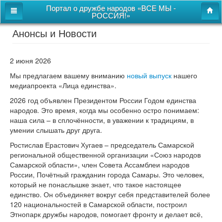
Портал о дружбе народов «ВСЕ МЫ -
РОССИЯ!»
Анонсы и Новости
Главная
Дом дружбы народов
2 июня 2026
Новости
Мы предлагаем вашему вниманию
новый выпуск
нашего
медиапроекта «Лица единства».
СВОи
2026 год объявлен Президентом России Годом единства
Этнокультурная карта
народов. Это время, когда мы особенно остро понимаем:
наша сила – в сплочённости, в уважении к традициям, в
Казачий центр
умении слышать друг друга.
Ростислав Ерастович Хугаев – председатель Самарской
Детям
региональной общественной организации «Союз народов
Видео
Самарской области», член Совета Ассамблеи народов
России, Почётный гражданин города Самары. Это человек,
который не понаслышке знает, что такое настоящее
единство. Он объединяет вокруг себя представителей более
Поиск
120 национальностей в Самарской области, построил
Карта сайта
Этнопарк дружбы народов, помогает фронту и делает всё,
Перейти к полной