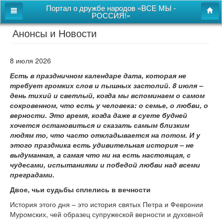
Портал о дружбе народов «ВСЕ МЫ -
РОССИЯ!»
Анонсы и Новости
Главная
Дом дружбы народов
8 июля 2026
Новости
Есть в праздничном календаре дата, которая не
требует громких слов и пышных застолий. 8 июля –
СВОи
день тихий и светлый, когда мы вспоминаем о самом
сокровенном, что есть у человека: о семье, о любви, о
Этнокультурная карта
верности. Это время, когда даже в суете будней
хочется остановиться и сказать самым близким
Казачий центр
людям то, что часто откладывается на потом. И у
этого праздника есть удивительная история – не
Детям
выдуманная, а самая что ни на есть настоящая, с
Видео
чудесами, испытаниями и победой любви над всеми
преградами.
Двое, чьи судьбы сплелись в вечности
Поиск
История этого дня – это история святых Петра и Февронии
Карта сайта
Муромских, чей образец супружеской верности и духовной
Перейти к полной