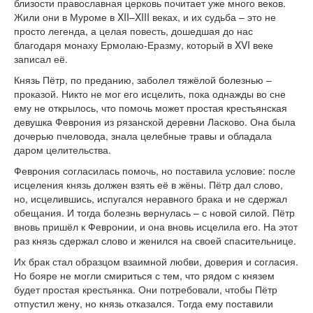
близости православная церковь почитает уже много веков.
версии сайта
Жили они в Муроме в XII–XIII веках, и их судьба – это не
просто легенда, а целая повесть, дошедшая до нас
благодаря монаху Ермолаю-Еразму, который в XVI веке
записал её.
Князь Пётр, по преданию, заболел тяжёлой болезнью –
проказой. Никто не мог его исцелить, пока однажды во сне
ему не открылось, что помочь может простая крестьянская
девушка Феврония из рязанской деревни Ласково. Она была
дочерью пчеловода, знала целебные травы и обладала
даром целительства.
Феврония согласилась помочь, но поставила условие: после
исцеления князь должен взять её в жёны. Пётр дал слово,
но, исцелившись, испугался неравного брака и не сдержал
обещания. И тогда болезнь вернулась – с новой силой. Пётр
вновь пришёл к Февронии, и она вновь исцелила его. На этот
раз князь сдержал слово и женился на своей спасительнице.
Их брак стал образцом взаимной любви, доверия и согласия.
Но бояре не могли смириться с тем, что рядом с князем
будет простая крестьянка. Они потребовали, чтобы Пётр
отпустил жену, но князь отказался. Тогда ему поставили