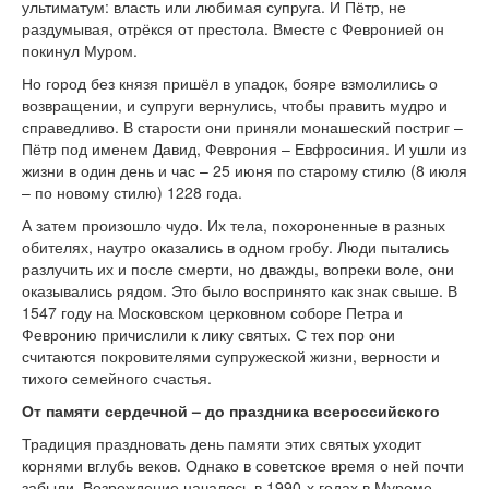
ультиматум: власть или любимая супруга. И Пётр, не
раздумывая, отрёкся от престола. Вместе с Февронией он
покинул Муром.
Но город без князя пришёл в упадок, бояре взмолились о
возвращении, и супруги вернулись, чтобы править мудро и
справедливо. В старости они приняли монашеский постриг –
Пётр под именем Давид, Феврония – Евфросиния. И ушли из
жизни в один день и час – 25 июня по старому стилю (8 июля
– по новому стилю) 1228 года.
А затем произошло чудо. Их тела, похороненные в разных
обителях, наутро оказались в одном гробу. Люди пытались
разлучить их и после смерти, но дважды, вопреки воле, они
оказывались рядом. Это было воспринято как знак свыше. В
1547 году на Московском церковном соборе Петра и
Февронию причислили к лику святых. С тех пор они
считаются покровителями супружеской жизни, верности и
тихого семейного счастья.
От памяти сердечной – до праздника всероссийского
Традиция праздновать день памяти этих святых уходит
корнями вглубь веков. Однако в советское время о ней почти
забыли. Возрождение началось в 1990-х годах в Муроме –