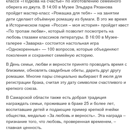
классе «Подкова на счастье» по изготовлению семейного
оберега из джута. В 14:00 в Музее Эльдара Рязанова
пройдет мастер-класс «Ромашка для тебя» – на занятии
дети сделают объёмную ромашку из бумаги. В это же время
в Историческом парке «Россия – моя история» пройдет квест
«По тропам любви», который позволит посмотреть на
любовь глазами классиков литературы. В 16:00 в Музее-
галерее «Заварка» состоится настольная игра
«Однокоренные» — 100 вопросов, которые объединяют
поколения и сохраняют семейную историю.
В День семьи, любви и верности принято проводить время с
близкими, обновлять свадебные обеты, дарить друг другу
ромашки. Многие пары специально выбирают 8 июля для
регистрации брака, считая эту дату символом счастливого и
крепкого союза.
В Самарской области также есть добрая традиция
награждать семьи, прожившие в браке 25 и более лет,
воспитавшие детей и подающие пример крепкой ячейки
общества, медалью «За любовь и верность». Эта награда –
признание того, что любовь, проверенная временем, –
главная ценность.