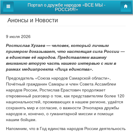
Портал о дружбе народов «ВСЕ МЫ -
РОССИЯ!»
Анонсы и Новости
Главная
Дом дружбы народов
9 июля 2026
Новости
Ростислав Хугаев — человек, который личным
примером доказывает, что настоящая сила России —
СВОи
в единстве её народов. Представляем вашему
вниманию вторую часть нашего интервью с ним в
Этнокультурная карта
рамках медиапроекта «Лица единства».
Казачий центр
Председатель «Союза народов Самарской области»,
Почётный гражданин Самары и член Совета Ассамблеи
Детям
народов России, Ростислав Ерастович продолжает
откровенный разговор о том, как представителям более 120
Видео
национальностей, проживающих в нашем регионе, удаётся
сохранять мир и согласие, о важности Этнопарка дружбы
народов и, конечно, о гуманитарной миссии и помощи
Поиск
нашим бойцам.
Карта сайта
Напомним, что в Год единства народов России деятельность
Перейти к полной