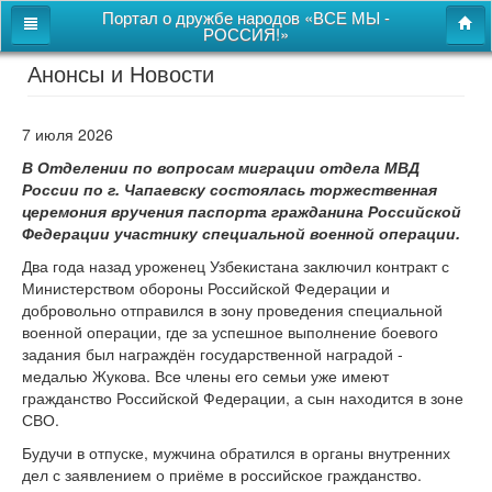
Портал о дружбе народов «ВСЕ МЫ -
РОССИЯ!»
Анонсы и Новости
Главная
Дом дружбы народов
7 июля 2026
Новости
В Отделении по вопросам миграции отдела МВД
России по г. Чапаевску состоялась торжественная
СВОи
церемония вручения паспорта гражданина Российской
Федерации участнику специальной военной операции.
Этнокультурная карта
Два года назад уроженец Узбекистана заключил контракт с
Казачий центр
Министерством обороны Российской Федерации и
добровольно отправился в зону проведения специальной
Детям
военной операции, где за успешное выполнение боевого
задания был награждён государственной наградой -
Видео
медалью Жукова. Все члены его семьи уже имеют
гражданство Российской Федерации, а сын находится в зоне
СВО.
Поиск
Будучи в отпуске, мужчина обратился в органы внутренних
Карта сайта
дел с заявлением о приёме в российское гражданство.
Перейти к полной