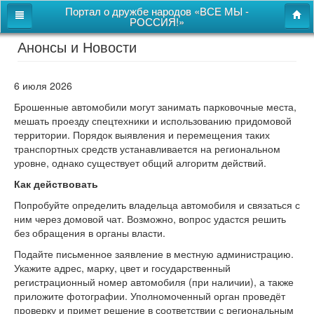
Портал о дружбе народов «ВСЕ МЫ -
РОССИЯ!»
Анонсы и Новости
Главная
Дом дружбы народов
6 июля 2026
Новости
Брошенные автомобили могут занимать парковочные места,
мешать проезду спецтехники и использованию придомовой
СВОи
территории. Порядок выявления и перемещения таких
транспортных средств устанавливается на региональном
Этнокультурная карта
уровне, однако существует общий алгоритм действий.
Казачий центр
Как действовать
Попробуйте определить владельца автомобиля и связаться с
Детям
ним через домовой чат. Возможно, вопрос удастся решить
Видео
без обращения в органы власти.
Подайте письменное заявление в местную администрацию.
Укажите адрес, марку, цвет и государственный
Поиск
регистрационный номер автомобиля (при наличии), а также
Карта сайта
приложите фотографии. Уполномоченный орган проведёт
проверку и примет решение в соответствии с региональным
Перейти к полной