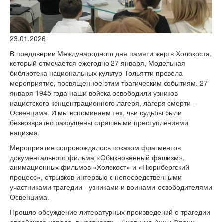
версии сайта
23.01.2026
В преддверии Международного дня памяти жертв Холокоста,
который отмечается ежегодно 27 января, Модельная
библиотека национальных культур Тольятти провела
мероприятие, посвященное этим трагическим событиям. 27
января 1945 года наши войска освободили узников
нацистского концентрационного лагеря, лагеря смерти –
Освенцима. И мы вспоминаем тех, чьи судьбы были
безвозвратно разрушены страшными преступлениями
нацизма.
Мероприятие сопровождалось показом фрагментов
документального фильма «Обыкновенный фашизм»,
анимационных фильмов «Холокост» и «Нюрнбергский
процесс», отрывков интервью с непосредственными
участниками трагедии - узниками и воинами-освободителями
Освенцима.
Прошло обсуждение литературных произведений о трагедии
еврейского народа, в частности, «Дневника Анны Франк».