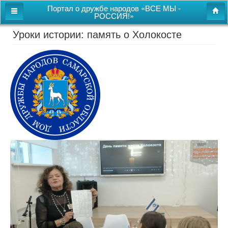
Портал о дружбе народов «ВСЕ МЫ -
РОССИЯ!»
Уроки истории: память о Холокосте
Главная
Дом дружбы народов
Новости
СВОи
Этнокультурная карта
Казачий центр
Детям
Видео
Поиск
Карта сайта
Перейти к полной