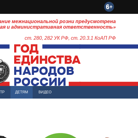
ание межнациональной розни предусмотрена
ная и административная ответственность»
ст. 280, 282 УК РФ, ст. 20.3.1 КоАП РФ
ТР
ДЕТЯМ
ВИДЕО