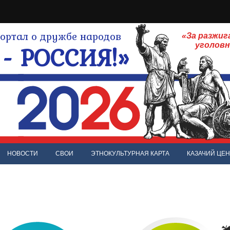
ртал о дружбе народов
«За разжиг
- РОССИЯ!»
уголов
НОВОСТИ
СВОИ
ЭТНОКУЛЬТУРНАЯ КАРТА
КАЗАЧИЙ ЦЕН