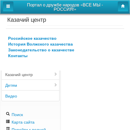
Портал о дружбе народов «ВСЕ МЫ -
РОССИЯ!»
Казачий центр
Главная
Дом дружбы народов
Российское казачество
Новости
История Волжского казачества
Законодательство о казачестве
СВОи
Контакты
Этнокультурная карта
Казачий центр
Детям
Видео
Поиск
Карта сайта
Перейти к полной