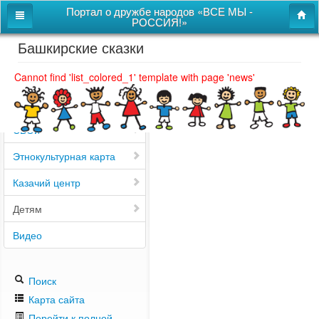
Портал о дружбе народов «ВСЕ МЫ -
РОССИЯ!»
Башкирские сказки
Главная
Дом дружбы народов
Cannot find 'list_colored_1' template with page 'news'
Новости
СВОи
Этнокультурная карта
Казачий центр
Детям
Видео
Поиск
Карта сайта
Перейти к полной