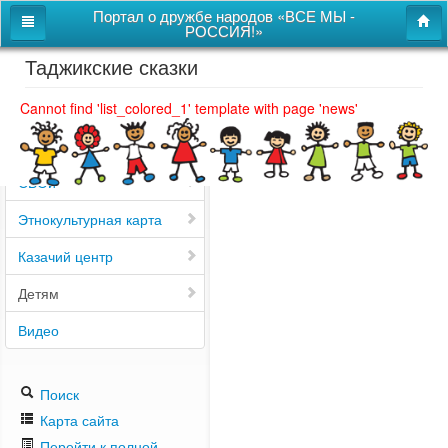
Портал о дружбе народов «ВСЕ МЫ -
РОССИЯ!»
Таджикские сказки
Главная
Дом дружбы народов
Cannot find 'list_colored_1' template with page 'news'
Новости
СВОи
Этнокультурная карта
Казачий центр
Детям
Видео
Поиск
Карта сайта
Перейти к полной