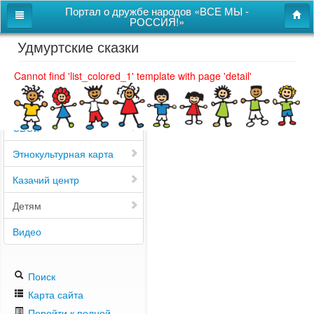
Портал о дружбе народов «ВСЕ МЫ -
РОССИЯ!»
Удмуртские сказки
Главная
Дом дружбы народов
Cannot find 'list_colored_1' template with page 'detail'
Новости
СВОи
Этнокультурная карта
Казачий центр
Детям
Видео
Поиск
Карта сайта
Перейти к полной